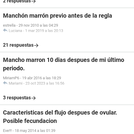
2 respuestas
Manchón marrón previo antes de la regla
estrella
-
29 nov 2010 a las 04:29
Luciana
-
1 mar 2019 a las 20:13
21 respuestas
Mancho marron 10 dias despues de mi último
periodo.
MiriamP6
-
19 abr 2016 a las 18:29
Mariami
-
23 oct 2023 a las 16:56
3 respuestas
Caracteristicas del flujo despues de ovular.
Posible fecundacion
Eve!!!
-
18 may 2014 a las 01:39