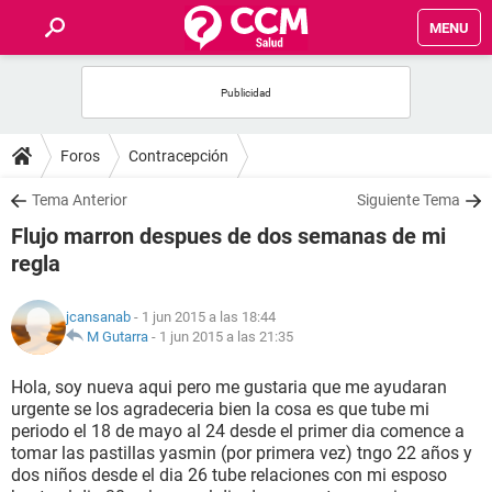
MENU
INICIO
FOROS
Foros
Contracepción
SALUD
Tema Anterior
Siguiente Tema
Flujo marron despues de dos semanas de mi
FAMILIA
regla
NUTRICIÓN
jcansanab
- 1 jun 2015 a las 18:44
M Gutarra
-
1 jun 2015 a las 21:35
BIENESTAR
Hola, soy nueva aqui pero me gustaria que me ayudaran
urgente se los agradeceria bien la cosa es que tube mi
SEXUALIDAD
periodo el 18 de mayo al 24 desde el primer dia comence a
tomar las pastillas yasmin (por primera vez) tngo 22 años y
dos niños desde el dia 26 tube relaciones con mi esposo
GLOSARIO