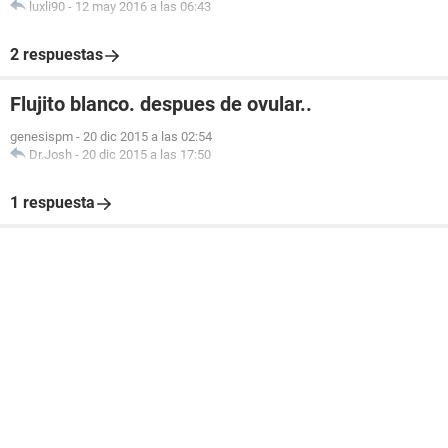
luxli90
-
12 may 2016 a las 06:43
2 respuestas
Flujito blanco. despues de ovular..
genesispm
-
20 dic 2015 a las 02:54
Dr.Josh
-
20 dic 2015 a las 17:50
1 respuesta