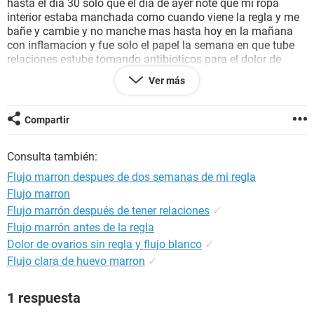
hasta el dia 30 solo que el dia de ayer note que mi ropa
interior estaba manchada como cuando viene la regla y me
bañe y cambie y no manche mas hasta hoy en la mañana
con inflamacion y fue solo el papel la semana en que tube
relaciones estube tomando antibioticos para el dolor de
estomago mi pregunta es la pastilla me proteje? Las
Ver más
relaciones las tube en mis dias fertiles sin cuidarme y hoy
dia primero de junio es mi dia de ovulacion es probable un
embarazo? Por favor diganme que no el martes ire con el
Compartir
ginecologo pero necesito saber que esta pasando :'(
diganme que la pastilla si me sirve por favor
Consulta también:
Flujo marron despues de dos semanas de mi regla
Flujo marron
Flujo marrón después de tener relaciones
✓
Flujo marrón antes de la regla
Dolor de ovarios sin regla y flujo blanco
✓
Flujo clara de huevo marron
✓
1 respuesta