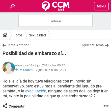
MENU
INICIO
FOROS
Foros
Sexualidad
SALUD
Tema Anterior
Siguiente Tema
Posibilidad de embarazo sí...
FAMILIA
Alejandra 04
- 2 jun 2015 a las 00:47
NUTRICIÓN
M Gutarra
-
2 jun 2015 a las 22:01
Hola, el día de hoy tuve relaciones con mi novio sin
BIENESTAR
perservativo, pero estuvimos al pendiente del luquido pre-
seminal, y la
eyaculación
, ninguno de estos dos los dejo ir en
SEXUALIDAD
mi, existe la posibilidad de que quede embarazada? ?
Compartir
GLOSARIO