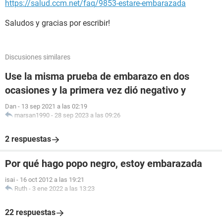
https://salud.ccm.net/faq/9853-estare-embarazada
Saludos y gracias por escribir!
Discusiones similares
Use la misma prueba de embarazo en dos
ocasiones y la primera vez dió negativo y
Dan
-
13 sep 2021 a las 02:19
marsan1990
-
28 sep 2023 a las 09:26
2 respuestas
Por qué hago popo negro, estoy embarazada
isai
-
16 oct 2012 a las 19:21
Ruth
-
3 ene 2022 a las 13:23
22 respuestas