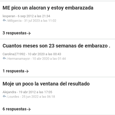
ME pico un alacran y estoy embarazada
lesperan
-
6 sep 2012 a las 21:34
Miligarcia
-
31 jul 2023 a las 11:02
3 respuestas
Cuantos meses son 23 semanas de embarazo .
Carolina271992
-
10 abr 2020 a las 00:43
Hermanamayor
-
10 abr 2020 a las 01:44
1 respuesta
Moje un poco la ventana del resultado
Alejandra
-
19 abr 2012 a las 17:05
Lourdes
-
25 jun 2022 a las 06:18
6 respuestas