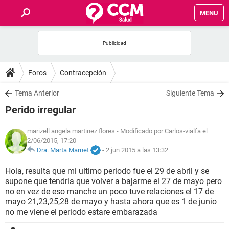
MENU
INICIO
FOROS
Foros
Contracepción
SALUD
Tema Anterior
Siguiente Tema
Perido irregular
FAMILIA
marizell angela martinez flores
- Modificado por Carlos-vialfa el
2/06/2015, 17:20
NUTRICIÓN
Dra. Marta Marnet
-
2 jun 2015 a las 13:32
BIENESTAR
Hola, resulta que mi ultimo periodo fue el 29 de abril y se
supone que tendria que volver a bajarme el 27 de mayo pero
no en vez de eso manche un poco tuve relaciones el 17 de
SEXUALIDAD
mayo 21,23,25,28 de mayo y hasta ahora que es 1 de junio
no me viene el periodo estare embarazada
GLOSARIO