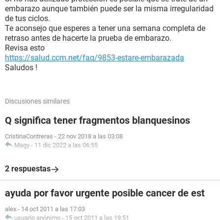
embarazo aunque también puede ser la misma irregularidad
de tus ciclos.
Te aconsejo que esperes a tener una semana completa de
retraso antes de hacerte la prueba de embarazo.
Revisa esto
https://salud.ccm.net/faq/9853-estare-embarazada
Saludos !
Discusiones similares
Q significa tener fragmentos blanquesinos
CristinaContreras
-
22 nov 2018 a las 03:08
Magy
-
11 dic 2022 a las 06:55
2 respuestas
ayuda por favor urgente posible cancer de est
alex
-
14 oct 2011 a las 17:03
usuario anónimo
-
15 oct 2011 a las 19:51