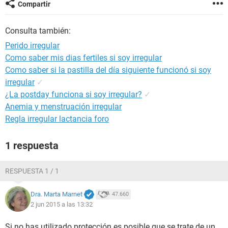
Compartir
Consulta también:
Perido irregular
Como saber mis dias fertiles si soy irregular
Como saber si la pastilla del día siguiente funcionó si soy
irregular
✓
¿La postday funciona si soy irregular?
✓
Anemia y menstruación irregular
Regla irregular lactancia foro
1 respuesta
RESPUESTA 1 / 1
Dra. Marta Marnet
47.660
2 jun 2015 a las 13:32
Si no has utilizado protección es posible que se trate de un