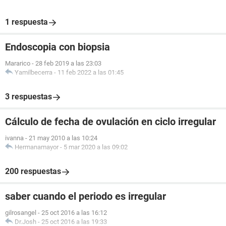
1 respuesta
Endoscopia con biopsia
Mararico
-
28 feb 2019 a las 23:03
Yamilbecerra
-
11 feb 2022 a las 01:45
3 respuestas
Cálculo de fecha de ovulación en ciclo irregular
ivanna
-
21 may 2010 a las 10:24
Hermanamayor
-
5 mar 2020 a las 09:02
200 respuestas
saber cuando el periodo es irregular
gilrosangel
-
25 oct 2016 a las 16:12
Dr.Josh
-
25 oct 2016 a las 19:33