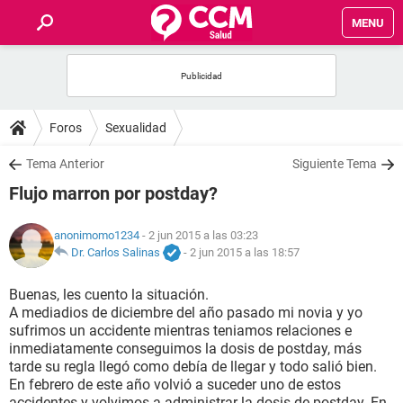
MENU
INICIO
FOROS
Foros
Sexualidad
SALUD
Tema Anterior
Siguiente Tema
Flujo marron por postday?
FAMILIA
anonimomo1234
- 2 jun 2015 a las 03:23
NUTRICIÓN
Dr. Carlos Salinas
-
2 jun 2015 a las 18:57
Buenas, les cuento la situación.
BIENESTAR
A mediadios de diciembre del año pasado mi novia y yo
sufrimos un accidente mientras teniamos relaciones e
SEXUALIDAD
inmediatamente conseguimos la dosis de postday, más
tarde su regla llegó como debía de llegar y todo salió bien.
En febrero de este año volvió a suceder uno de estos
GLOSARIO
accidentes y volvimos a administrar la dosis de postday. En