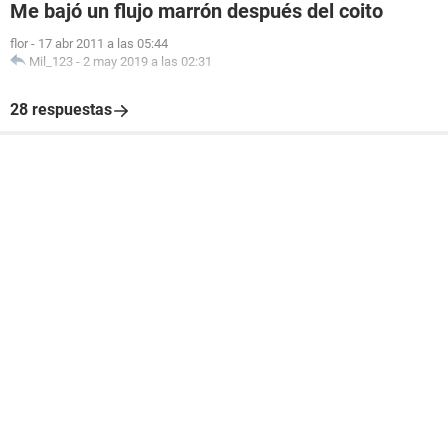
Me bajó un flujo marrón después del coito
flor
-
17 abr 2011 a las 05:44
Mil_123
-
2 may 2019 a las 02:31
28 respuestas