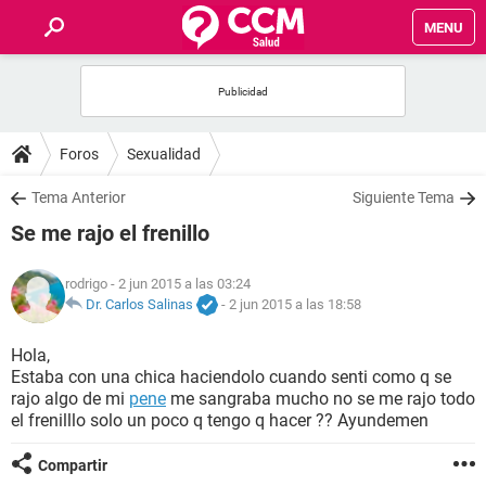
MENU
INICIO
FOROS
Foros
Sexualidad
SALUD
Tema Anterior
Siguiente Tema
Se me rajo el frenillo
FAMILIA
rodrigo
- 2 jun 2015 a las 03:24
NUTRICIÓN
Dr. Carlos Salinas
-
2 jun 2015 a las 18:58
Hola,
BIENESTAR
Estaba con una chica haciendolo cuando senti como q se
rajo algo de mi
pene
me sangraba mucho no se me rajo todo
SEXUALIDAD
el frenilllo solo un poco q tengo q hacer ?? Ayundemen
Compartir
GLOSARIO