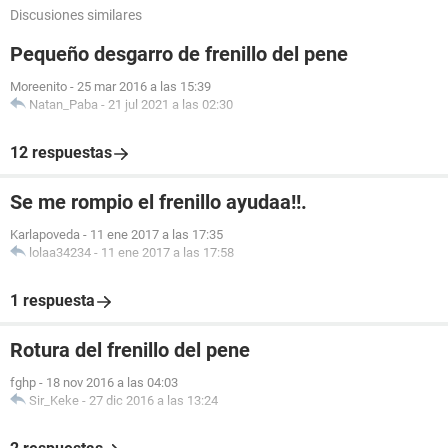
Discusiones similares
Pequeño desgarro de frenillo del pene
Moreenito
-
25 mar 2016 a las 15:39
Natan_Paba
-
21 jul 2021 a las 02:30
12 respuestas
Se me rompio el frenillo ayudaa!!.
Karlapoveda
-
11 ene 2017 a las 17:35
lolaa34234
-
11 ene 2017 a las 17:58
1 respuesta
Rotura del frenillo del pene
fghp
-
18 nov 2016 a las 04:03
Sir_Keke
-
27 dic 2016 a las 13:24