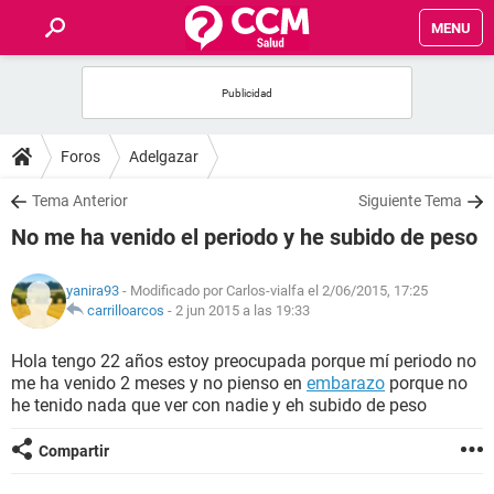
MENU
INICIO
FOROS
Foros
Adelgazar
SALUD
Tema Anterior
Siguiente Tema
No me ha venido el periodo y he subido de peso
FAMILIA
yanira93
- Modificado por Carlos-vialfa el 2/06/2015, 17:25
NUTRICIÓN
carrilloarcos
-
2 jun 2015 a las 19:33
Hola tengo 22 años estoy preocupada porque mí periodo no
BIENESTAR
me ha venido 2 meses y no pienso en
embarazo
porque no
he tenido nada que ver con nadie y eh subido de peso
SEXUALIDAD
Compartir
GLOSARIO