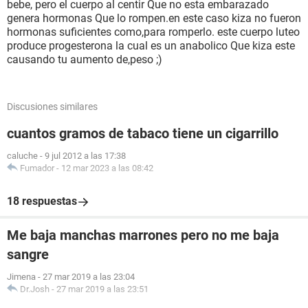
bebe, pero el cuerpo al centir Que no esta embarazado
genera hormonas Que lo rompen.en este caso kiza no fueron
hormonas suficientes como,para romperlo. este cuerpo luteo
produce progesterona la cual es un anabolico Que kiza este
causando tu aumento de,peso ;)
Discusiones similares
cuantos gramos de tabaco tiene un cigarrillo
caluche
-
9 jul 2012 a las 17:38
Fumador
-
12 mar 2023 a las 08:42
18 respuestas
Me baja manchas marrones pero no me baja
sangre
Jimena
-
27 mar 2019 a las 23:04
Dr.Josh
-
27 mar 2019 a las 23:51