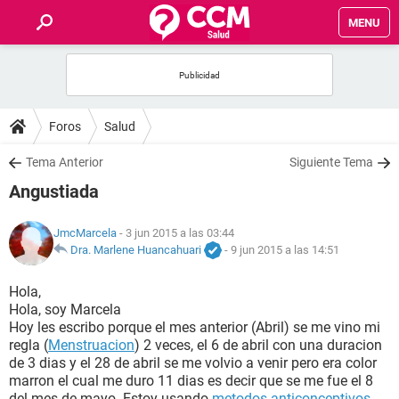
MENU
INICIO
FOROS
Foros
Salud
SALUD
Tema Anterior
Siguiente Tema
Angustiada
FAMILIA
JmcMarcela
- 3 jun 2015 a las 03:44
NUTRICIÓN
Dra. Marlene Huancahuari
-
9 jun 2015 a las 14:51
Hola,
BIENESTAR
Hola, soy Marcela
Hoy les escribo porque el mes anterior (Abril) se me vino mi
SEXUALIDAD
regla (
Menstruacion
) 2 veces, el 6 de abril con una duracion
de 3 dias y el 28 de abril se me volvio a venir pero era color
marron el cual me duro 11 dias es decir que se me fue el 8
GLOSARIO
del mes de mayo. Estoy usando
metodos anticonceptivos