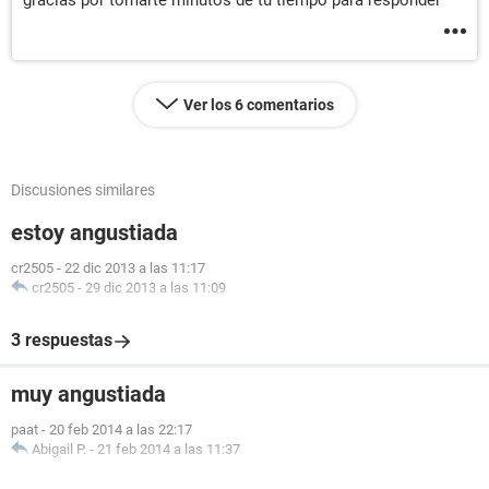
gracias por tomarte minutos de tu tiempo para responder
Ver los 6 comentarios
Discusiones similares
estoy angustiada
cr2505
-
22 dic 2013 a las 11:17
cr2505
-
29 dic 2013 a las 11:09
3 respuestas
muy angustiada
paat
-
20 feb 2014 a las 22:17
Abigail P.
-
21 feb 2014 a las 11:37