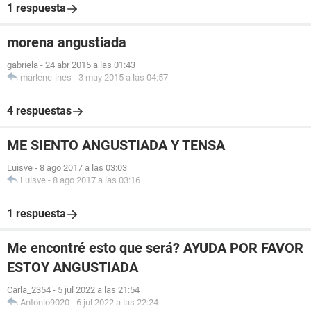
1 respuesta
morena angustiada
gabriela
-
24 abr 2015 a las 01:43
marlene-ines
-
3 may 2015 a las 04:57
4 respuestas
ME SIENTO ANGUSTIADA Y TENSA
Luisve
-
8 ago 2017 a las 03:03
Luisve
-
8 ago 2017 a las 03:16
1 respuesta
Me encontré esto que será? AYUDA POR FAVOR
ESTOY ANGUSTIADA
Carla_2354
-
5 jul 2022 a las 21:54
Antonio9020
-
6 jul 2022 a las 22:24