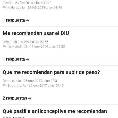
Eiza82
-
23 feb 2013 a las 04:29
A.Herquinio
-
26 feb 2013 a las 03:46
1 respuesta
Me recomiendan usar el DIU
lizros
-
10 ene 2014 a las 22:56
funkyredimi2
-
11 ene 2014 a las 01:30
1 respuesta
Que me recomiendan para subir de peso?
Beba_cienta
-
26 ene 2017 a las 03:31
Beba_cienta
-
26 ene 2017 a las 04:13
2 respuestas
Qué pastilla anticonceptiva me recomiendan