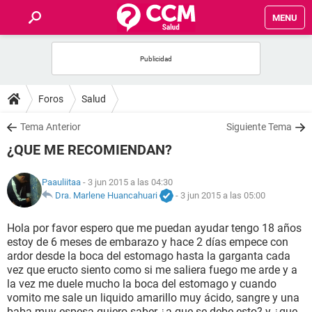
MENU
INICIO
FOROS
Foros
Salud
SALUD
Tema Anterior
Siguiente Tema
¿QUE ME RECOMIENDAN?
FAMILIA
Paauliitaa
- 3 jun 2015 a las 04:30
NUTRICIÓN
Dra. Marlene Huancahuari
-
3 jun 2015 a las 05:00
Hola por favor espero que me puedan ayudar tengo 18 años
BIENESTAR
estoy de 6 meses de embarazo y hace 2 días empece con
ardor desde la boca del estomago hasta la garganta cada
SEXUALIDAD
vez que eructo siento como si me saliera fuego me arde y a
la vez me duele mucho la boca del estomago y cuando
vomito me sale un liquido amarillo muy ácido, sangre y una
GLOSARIO
baba muy espesa quiero saber ¿a que se debe esto? y ¿que