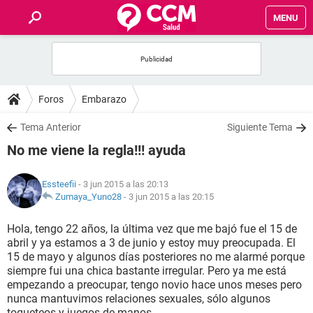
MENU
INICIO
FOROS
Foros
Embarazo
SALUD
Tema Anterior
Siguiente Tema
No me viene la regla!!! ayuda
FAMILIA
Essteefii
- 3 jun 2015 a las 20:13
NUTRICIÓN
Zumaya_Yuno28
-
3 jun 2015 a las 20:15
Hola, tengo 22 años, la última vez que me bajó fue el 15 de
BIENESTAR
abril y ya estamos a 3 de junio y estoy muy preocupada. El
15 de mayo y algunos días posteriores no me alarmé porque
SEXUALIDAD
siempre fui una chica bastante irregular. Pero ya me está
empezando a preocupar, tengo novio hace unos meses pero
nunca mantuvimos relaciones sexuales, sólo algunos
GLOSARIO
toqueteos y juegos de manos..