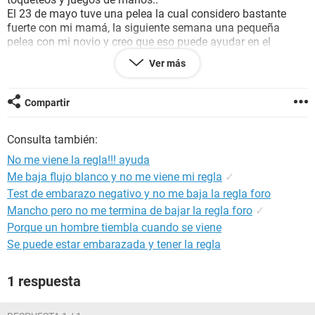
El 23 de mayo tuve una pelea la cual considero bastante
fuerte con mi mamá, la siguiente semana una pequeña
pelea con mi novio y creo que eso puede ayudar en el
retraso.. ¿Es posible?
Ver más
Hace unos días me entregaron una nota de un parcial en la
universidad por el cual estaba muy nerviosa, y la siguiente
semana tengo otro parcial.
Compartir
Les comento esto último porque me han dicho que los
nervios o el estrés pueden colaborar en el retraso. Pero aún
Consulta también:
así no consigo tranquilizarme.. Estoy muy nerviosa.. Ayuda..
u.u
No me viene la regla!!! ayuda
Me baja flujo blanco y no me viene mi regla
✓
Test de embarazo negativo y no me baja la regla foro
Mancho pero no me termina de bajar la regla foro
✓
Porque un hombre tiembla cuando se viene
Se puede estar embarazada y tener la regla
1 respuesta