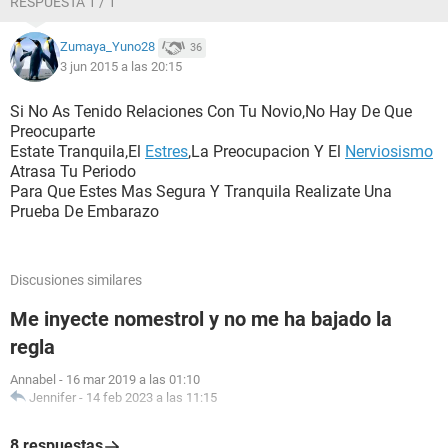
RESPUESTA 1 / 1
Zumaya_Yuno28
36
3 jun 2015 a las 20:15
Si No As Tenido Relaciones Con Tu Novio,No Hay De Que
Preocuparte
Estate Tranquila,El
Estres
,La Preocupacion Y El
Nerviosismo
Atrasa Tu Periodo
Para Que Estes Mas Segura Y Tranquila Realizate Una
Prueba De Embarazo
Discusiones similares
Me inyecte nomestrol y no me ha bajado la
regla
Annabel
-
16 mar 2019 a las 01:10
Jennifer
-
14 feb 2023 a las 11:15
8 respuestas