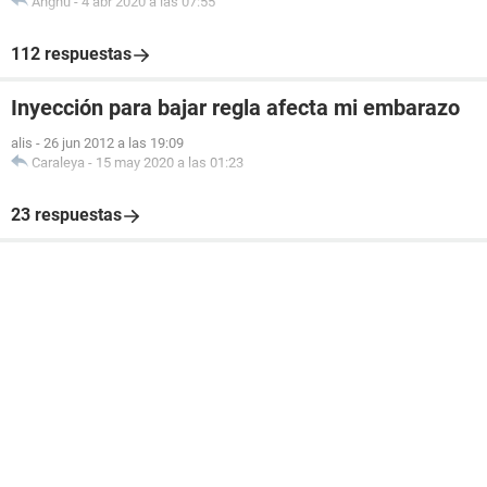
Angnu
-
4 abr 2020 a las 07:55
112 respuestas
Inyección para bajar regla afecta mi embarazo
alis
-
26 jun 2012 a las 19:09
Caraleya
-
15 may 2020 a las 01:23
23 respuestas