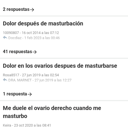
2 respuestas
Dolor después de masturbación
10090807
-
16 oct 2014 a las 07:12
Docdiaz
-
1 feb 2023 a las 00:46
41 respuestas
Dolor en los ovarios despues de masturbarse
Rosa8517
-
27 jun 2019 a las 02:54
DRA. MARNET
-
27 jun 2019 a las 12:27
1 respuesta
Me duele el ovario derecho cuando me
masturbo
Keira
-
23 oct 2020 a las 08:41