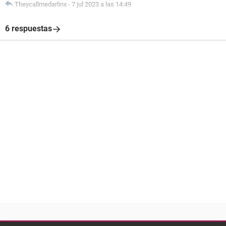
Theycallmedarlinx
-
7 jul 2023 a las 14:49
6 respuestas