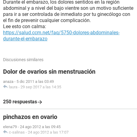
Durante el embarazo, los dolores sentidos en la región
abdominal y a nivel del bajo vientre son un motivo suficiente
para ir a ser controlada de inmediato por tu ginecólogo con
el fin de prevenir cualquier complicación.
Lee esto con calma:
https://salud.ccm.net/faq/5750-dolores-abdominales-
durante-el-embarazo
Discusiones similares
Dolor de ovarios sin menstruación
anaza
-
5 dic 2011 a las 03:49
laura
-
29 sep 2017 a las 14:35
250 respuestas
pinchazos en ovario
elena79
-
24 ago 2012 a las 09:45
c-salinas
-
24 ago 2012 a las 17:07