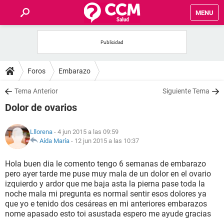
MENU
INICIO
FOROS
Foros
Embarazo
SALUD
Tema Anterior
Siguiente Tema
Dolor de ovarios
FAMILIA
Lllorena
- 4 jun 2015 a las 09:59
NUTRICIÓN
Aída María
-
12 jun 2015 a las 10:37
Hola buen dia le comento tengo 6 semanas de embarazo
BIENESTAR
pero ayer tarde me puse muy mala de un dolor en el ovario
izquierdo y ardor que me baja asta la pierna pase toda la
SEXUALIDAD
noche mala mi pregunta es normal sentir esos dolores ya
que yo e tenido dos cesáreas en mi anteriores embarazos
nome apasado esto toi asustada espero me ayude gracias
GLOSARIO