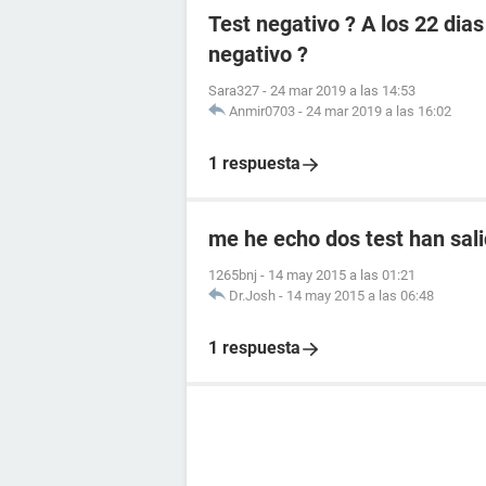
Test negativo ? A los 22 dia
negativo ?
Sara327
-
24 mar 2019 a las 14:53
Anmir0703
-
24 mar 2019 a las 16:02
1 respuesta
me he echo dos test han sali
1265bnj
-
14 may 2015 a las 01:21
Dr.Josh
-
14 may 2015 a las 06:48
1 respuesta