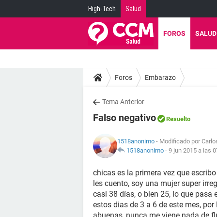
High-Tech
Salud
FOROS
SALUD
Foros
Embarazo
Tema Anterior
Falso negativo
Resuelto
1518anonimo
- Modificado por Carlos
1518anonimo
-
9 jun 2015 a las 0
chicas es la primera vez que escribo
les cuento, soy una mujer super irreg
casi 38 días, o bien 25, lo que pasa
estos dias de 3 a 6 de este mes, por 
abuenas, nunca me viene nada de fl