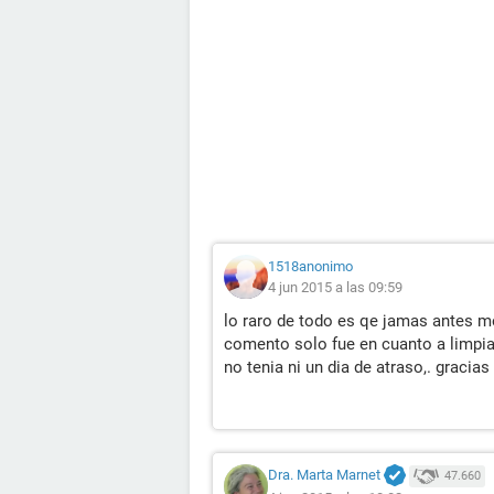
1518anonimo
4 jun 2015 a las 09:59
lo raro de todo es qe jamas antes me
comento solo fue en cuanto a limpiar
no tenia ni un dia de atraso,. graci
Dra. Marta Marnet
47.660