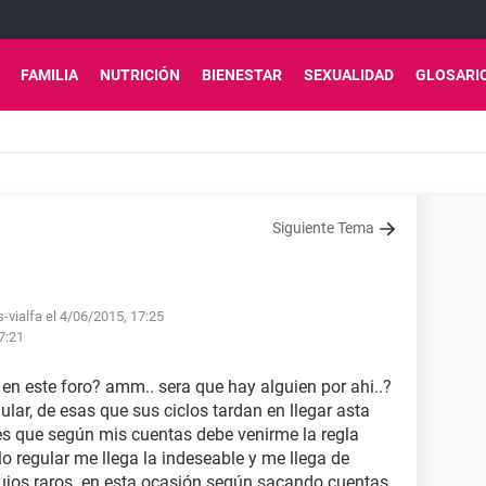
FAMILIA
NUTRICIÓN
BIENESTAR
SEXUALIDAD
GLOSARI
Siguiente Tema
-vialfa el 4/06/2015, 17:25
7:21
 en este foro? amm.. sera que hay alguien por ahi..?
ular, de esas que sus ciclos tardan en llegar asta
 es que según mis cuentas debe venirme la regla
lo regular me llega la indeseable y me llega de
ujos raros. en esta ocasión según sacando cuentas