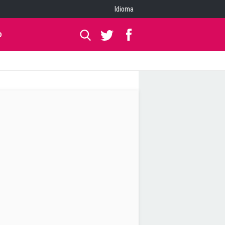
Idioma
O