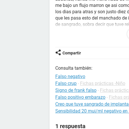
me bajo un flujo marron qe asi como 
los dias para atras y son justo diez 
que les pasa esto del manchado de 
de sangrado, sobra decir que tuve re
otras coito interrumpido, el caso que 
ha pasado qué es un falso negativo
dicen podre estar o no?
Compartir
Consulta también:
Falso negativo
Falso crup
-
Fichas prácticas -Niño
Signo de frank falso
-
Fichas práctic
Falso positivo embarazo
-
Fichas pr
Creo que tuve sangrado de implantac
Sensibilidad 20 mui/ml negativo en
1 respuesta