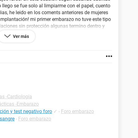
llego se fue solo al limpiarme con el papel, cuento
dias, he leido en los coments anteriores de mujeres
implantación! mi primer embarazo no tuve este tipo
laciones sin protección algunas termino dentro y
me realice un test y nada un triste - !! a alguien le
Ver más
? sera que me lo hice muy pronto? ustedes qué
as -Cardiología
ácticas -Embarazo
ión y test negativo foro
✓
-
Foro embarazo
 sangre
-
Foro embarazo