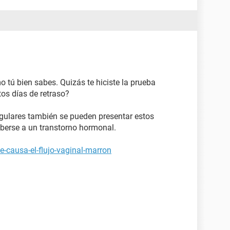
o tú bien sabes. Quizás te hiciste la prueba
os días de retraso?
egulares también se pueden presentar estos
erse a un transtorno hormonal.
-causa-el-flujo-vaginal-marron