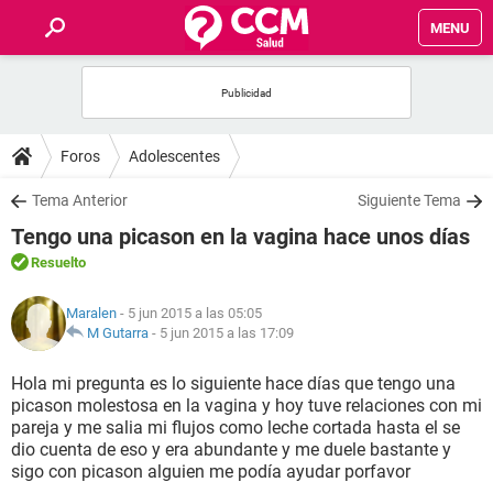
MENU
INICIO
FOROS
Foros
Adolescentes
SALUD
Tema Anterior
Siguiente Tema
Tengo una picason en la vagina hace unos días
FAMILIA
Resuelto
NUTRICIÓN
Maralen
- 5 jun 2015 a las 05:05
M Gutarra
-
5 jun 2015 a las 17:09
BIENESTAR
Hola mi pregunta es lo siguiente hace días que tengo una
picason molestosa en la vagina y hoy tuve relaciones con mi
SEXUALIDAD
pareja y me salia mi flujos como leche cortada hasta el se
dio cuenta de eso y era abundante y me duele bastante y
sigo con picason alguien me podía ayudar porfavor
GLOSARIO