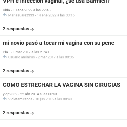
VPH e infeccion vaginal, ¿se usa Barmicil?
Kiria
-
13 ene 2022 a las 22:45
Mariasuarez333
-
14 ene 2022 a las 03:16
2 respuestas
mi novio pasó a tocar mi vagina con su pene
Pia1
-
1 mar 2017 a las 21:40
usuario anónimo
-
2 mar 2017 a las 00:06
2 respuestas
COMO ESTRECHAR LA VAGINA SIN CIRUGIAS
yiop2332
-
22 abr 2014 a las 00:53
Violetamiranda
-
10 jun 2016 a las 08:48
2 respuestas