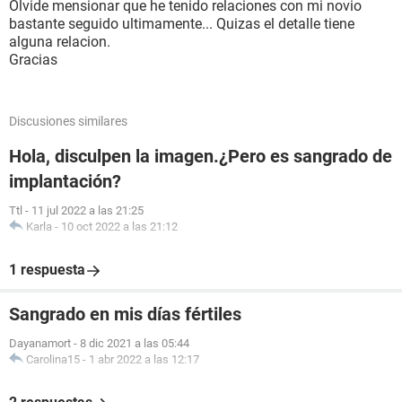
Olvide mensionar que he tenido relaciones con mi novio
bastante seguido ultimamente... Quizas el detalle tiene
alguna relacion.
Gracias
Discusiones similares
Hola, disculpen la imagen.¿Pero es sangrado de
implantación?
Ttl
-
11 jul 2022 a las 21:25
Karla
-
10 oct 2022 a las 21:12
1 respuesta
Sangrado en mis días fértiles
Dayanamort
-
8 dic 2021 a las 05:44
Carolina15
-
1 abr 2022 a las 12:17