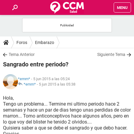
MENU
INICIO
FOROS
Foros
Embarazo
SALUD
Tema Anterior
Siguiente Tema
Sangrado entre periodo?
FAMILIA
*emm*
- 5 jun 2015 a las 05:24
NUTRICIÓN
*emm*
-
5 jun 2015 a las 05:38
Hola,
BIENESTAR
Tengo un problema... Termine mi ultimo periodo hace 2
semanas y hace un par de dias tengo unas perdidas de color
SEXUALIDAD
marron... Tomo anticonceptivos hace algunos años, pero en
lo que voy del blister he tenido 2 olvidos....
Quisiera saber a que se debe el sangrado y que debo hacer.
GLOSARIO
Gracias