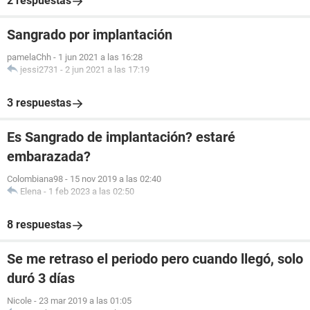
2 respuestas
Sangrado por implantación
pamelaChh
-
1 jun 2021 a las 16:28
jessi2731
-
2 jun 2021 a las 17:19
3 respuestas
Es Sangrado de implantación? estaré
embarazada?
Colombiana98
-
15 nov 2019 a las 02:40
Elena
-
1 feb 2023 a las 02:50
8 respuestas
Se me retraso el periodo pero cuando llegó, solo
duró 3 días
Nicole
-
23 mar 2019 a las 01:05