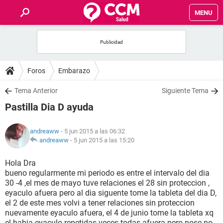
MENU
INICIO
FOROS
Foros
Embarazo
SALUD
Tema Anterior
Siguiente Tema
Pastilla Dia D ayuda
FAMILIA
andreaww
- 5 jun 2015 a las 06:32
NUTRICIÓN
andreaww
-
5 jun 2015 a las 15:20
Hola Dra
BIENESTAR
bueno regularmente mi periodo es entre el intervalo del dia
30 -4 ,el mes de mayo tuve relaciones el 28 sin proteccion ,
SEXUALIDAD
eyaculo afuera pero al dia siguente tome la tableta del dia D,
el 2 de este mes volvi a tener relaciones sin proteccion
nuevamente eyaculo afuera, el 4 de junio tome la tableta xq
GLOSARIO
el habia eyaculo repetidas veces todas afuera pero nose no