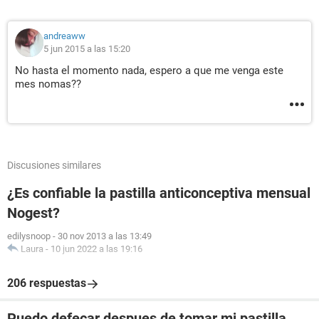
andreaww
5 jun 2015 a las 15:20
No hasta el momento nada, espero a que me venga este
mes nomas??
Discusiones similares
¿Es confiable la pastilla anticonceptiva mensual
Nogest?
edilysnoop
-
30 nov 2013 a las 13:49
Laura
-
10 jun 2022 a las 19:16
206 respuestas
Puedo defecar despues de tomar mi pastilla