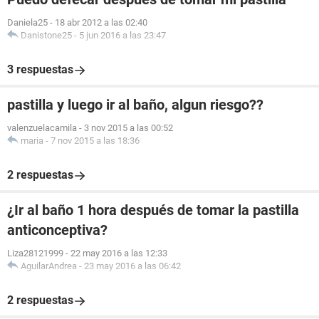
Daniela25
-
18 abr 2012 a las 02:40
Danistone25
-
5 jun 2016 a las 23:47
3 respuestas
pastilla y luego ir al baño, algun riesgo??
valenzuelacamila
-
3 nov 2015 a las 00:52
maria
-
7 nov 2015 a las 18:36
2 respuestas
¿Ir al baño 1 hora después de tomar la pastilla
anticonceptiva?
Liza28121999
-
22 may 2016 a las 12:33
AguilarAndrea
-
23 may 2016 a las 06:42
2 respuestas