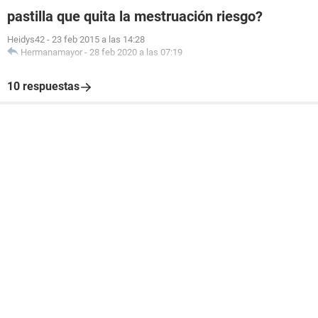
pastilla que quita la mestruación riesgo?
Heidys42
-
23 feb 2015 a las 14:28
Hermanamayor
-
28 feb 2020 a las 07:19
10 respuestas