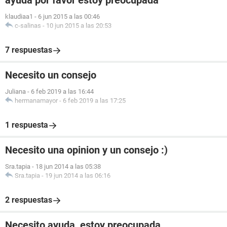
ayuda por favor estoy preocupada
klaudiaa1
-
6 jun 2015 a las 00:46
c-salinas
-
10 jun 2015 a las 20:53
7 respuestas
Necesito un consejo
Juliana
-
6 feb 2019 a las 16:44
hermanamayor
-
6 feb 2019 a las 17:25
1 respuesta
Necesito una opinion y un consejo :)
Sra.tapia
-
18 jun 2014 a las 05:38
Sra.tapia
-
19 jun 2014 a las 06:16
2 respuestas
Necesito ayuda, estoy preocupada