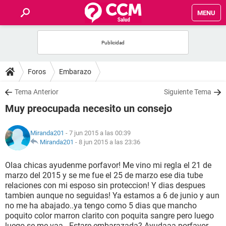
MENU
INICIO
FOROS
Foros
Embarazo
SALUD
Tema Anterior
Siguiente Tema
Muy preocupada necesito un consejo
FAMILIA
Miranda201
- 7 jun 2015 a las 00:39
NUTRICIÓN
Miranda201
-
8 jun 2015 a las 23:36
Olaa chicas ayudenme porfavor! Me vino mi regla el 21 de
BIENESTAR
marzo del 2015 y se me fue el 25 de marzo ese dia tube
relaciones con mi esposo sin proteccion! Y dias despues
SEXUALIDAD
tambien aunque no seguidas! Ya estamos a 6 de junio y aun
no me ha abajado..ya tengo como 5 dias que mancho
poquito color marron clarito con poquita sangre pero luego
GLOSARIO
luego se me vaa.. Estare embarazada? Ayudaaa porfavor