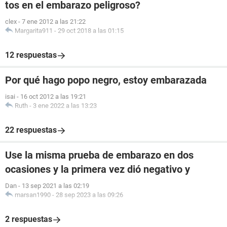
tos en el embarazo peligroso?
clex
-
7 ene 2012 a las 21:22
Margarita911
-
29 oct 2018 a las 01:15
12 respuestas
Por qué hago popo negro, estoy embarazada
isai
-
16 oct 2012 a las 19:21
Ruth
-
3 ene 2022 a las 13:23
22 respuestas
Use la misma prueba de embarazo en dos
ocasiones y la primera vez dió negativo y
Dan
-
13 sep 2021 a las 02:19
marsan1990
-
28 sep 2023 a las 09:26
2 respuestas