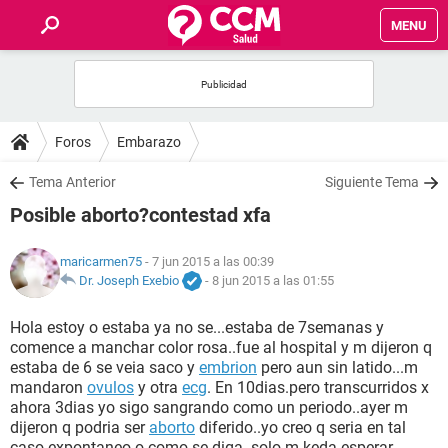
MENU
INICIO
FOROS
Foros
Embarazo
SALUD
Tema Anterior
Siguiente Tema
Posible aborto?contestad xfa
FAMILIA
maricarmen75
- 7 jun 2015 a las 00:39
NUTRICIÓN
Dr. Joseph Exebio
-
8 jun 2015 a las 01:55
Hola estoy o estaba ya no se...estaba de 7semanas y
BIENESTAR
comence a manchar color rosa..fue al hospital y m dijeron q
estaba de 6 se veia saco y
embrion
pero aun sin latido...m
SEXUALIDAD
mandaron
ovulos
y otra
ecg
. En 10dias.pero transcurridos x
ahora 3dias yo sigo sangrando como un periodo..ayer m
dijeron q podria ser
aborto
diferido..yo creo q seria en tal
GLOSARIO
caso expontaneo o como se diga..solo m keda esperar