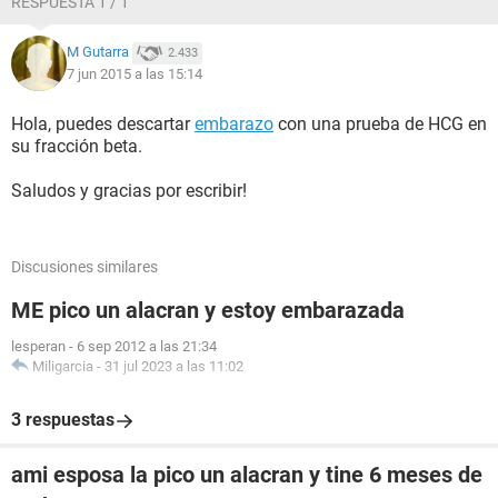
RESPUESTA 1 / 1
M Gutarra
2.433
7 jun 2015 a las 15:14
Hola, puedes descartar
embarazo
con una prueba de HCG en
su fracción beta.
Saludos y gracias por escribir!
Discusiones similares
ME pico un alacran y estoy embarazada
lesperan
-
6 sep 2012 a las 21:34
Miligarcia
-
31 jul 2023 a las 11:02
3 respuestas
ami esposa la pico un alacran y tine 6 meses de