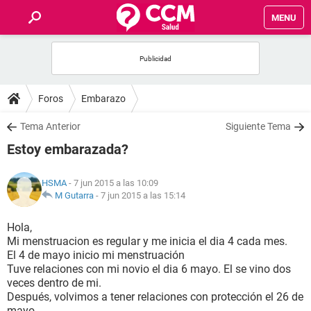
MENU
INICIO
FOROS
Foros
Embarazo
SALUD
Tema Anterior
Siguiente Tema
Estoy embarazada?
FAMILIA
HSMA
- 7 jun 2015 a las 10:09
NUTRICIÓN
M Gutarra
-
7 jun 2015 a las 15:14
Hola,
BIENESTAR
Mi menstruacion es regular y me inicia el dia 4 cada mes.
El 4 de mayo inicio mi menstruación
SEXUALIDAD
Tuve relaciones con mi novio el dia 6 mayo. El se vino dos
veces dentro de mi.
Después, volvimos a tener relaciones con protección el 26 de
GLOSARIO
mayo.