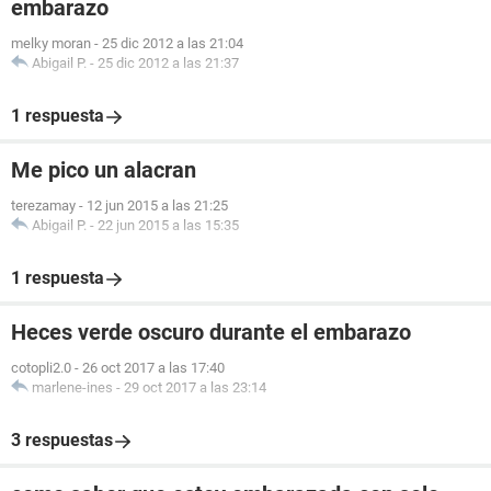
embarazo
melky moran
-
25 dic 2012 a las 21:04
Abigail P.
-
25 dic 2012 a las 21:37
1 respuesta
Me pico un alacran
terezamay
-
12 jun 2015 a las 21:25
Abigail P.
-
22 jun 2015 a las 15:35
1 respuesta
Heces verde oscuro durante el embarazo
cotopli2.0
-
26 oct 2017 a las 17:40
marlene-ines
-
29 oct 2017 a las 23:14
3 respuestas