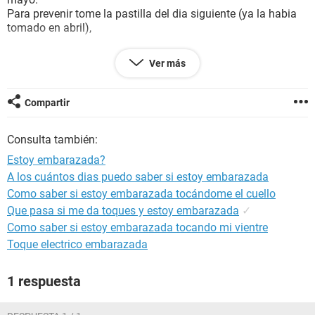
Para prevenir tome la pastilla del dia siguiente (ya la habia
tomado en abril),
Pero esta vez, llevo 3 días de retraso..
Ver más
Estoy embarazada?? Que tanta posibilidad hay?
Por favor ayuda
Compartir
Consulta también:
Estoy embarazada?
A los cuántos dias puedo saber si estoy embarazada
Como saber si estoy embarazada tocándome el cuello
Que pasa si me da toques y estoy embarazada
✓
Como saber si estoy embarazada tocando mi vientre
Toque electrico embarazada
1 respuesta