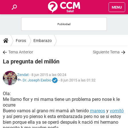
MENU
INICIO
FOROS
Foros
Embarazo
SALUD
Tema Anterior
Siguiente Tema
La pregunta del millón
FAMILIA
Zendat
- 8 jun 2015 a las 00:24
NUTRICIÓN
Dr. Joseph Exebio
-
8 jun 2015 a las 01:32
Ola:
BIENESTAR
Me llamo flor y mi mama tiene un problema pero nose k le
ocurre
SEXUALIDAD
Bueno vamos al grano mi mamá ah tenido
mareos
y
vomitó
y así pero yo pienso k esta embarazada pero no se si estoy
bien porque ella ya se operó después k nació mi hermano
GLOSARIO
nesecito k me ayuden porfa