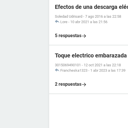
Efectos de una descarga elé
Soledad Udrisard
-
7 ago 2016 a las 22:58
Lore
-
10 abr 2021 a las 21:56
5 respuestas
Toque electrico embarazada
3015069490101
-
12 oct 2021 a las 22:18
Francheska1323
-
1 abr 2023 a las 17:39
2 respuestas