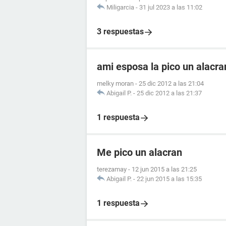
Miligarcia
-
31 jul 2023 a las 11:02
3 respuestas
ami esposa la pico un alacr
melky moran
-
25 dic 2012 a las 21:04
Abigail P.
-
25 dic 2012 a las 21:37
1 respuesta
Me pico un alacran
terezamay
-
12 jun 2015 a las 21:25
Abigail P.
-
22 jun 2015 a las 15:35
1 respuesta