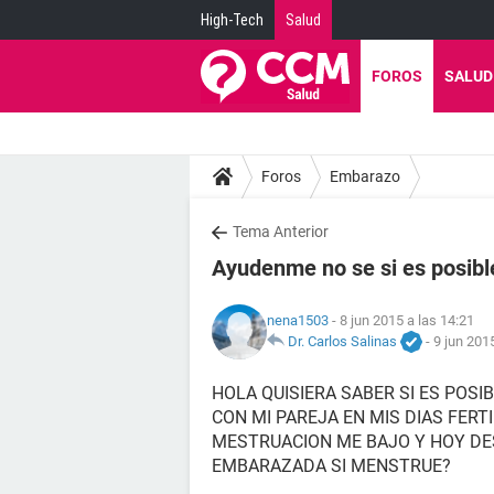
High-Tech
Salud
FOROS
SALUD
Foros
Embarazo
Tema Anterior
Ayudenme no se si es posib
nena1503
- 8 jun 2015 a las 14:21
Dr. Carlos Salinas
-
9 jun 201
HOLA QUISIERA SABER SI ES POS
CON MI PAREJA EN MIS DIAS FERTI
MESTRUACION ME BAJO Y HOY DE
EMBARAZADA SI MENSTRUE?