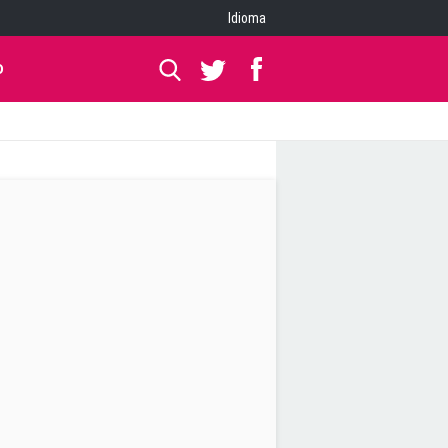
Idioma
O