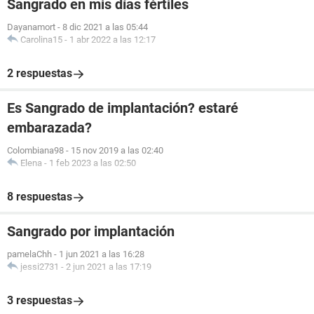
Sangrado en mis días fértiles
Dayanamort
-
8 dic 2021 a las 05:44
Carolina15
-
1 abr 2022 a las 12:17
2 respuestas
Es Sangrado de implantación? estaré
embarazada?
Colombiana98
-
15 nov 2019 a las 02:40
Elena
-
1 feb 2023 a las 02:50
8 respuestas
Sangrado por implantación
pamelaChh
-
1 jun 2021 a las 16:28
jessi2731
-
2 jun 2021 a las 17:19
3 respuestas