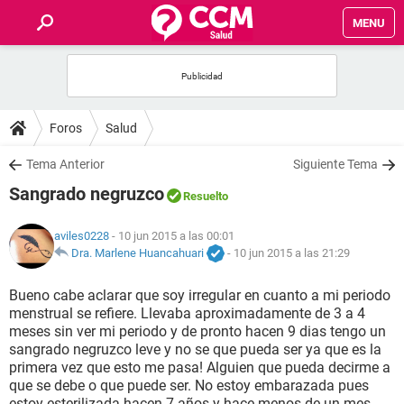
MENU
INICIO
FOROS
Foros
Salud
SALUD
Tema Anterior
Siguiente Tema
Sangrado negruzco
Resuelto
FAMILIA
aviles0228
- 10 jun 2015 a las 00:01
NUTRICIÓN
Dra. Marlene Huancahuari
-
10 jun 2015 a las 21:29
Bueno cabe aclarar que soy irregular en cuanto a mi periodo
BIENESTAR
menstrual se refiere. Llevaba aproximadamente de 3 a 4
meses sin ver mi periodo y de pronto hacen 9 dias tengo un
SEXUALIDAD
sangrado negruzco leve y no se que pueda ser ya que es la
primera vez que esto me pasa! Alguien que pueda decirme a
que se debe o que puede ser. No estoy embarazada pues
GLOSARIO
estoy esterilizada hacen 7 años y hace menos de un mes