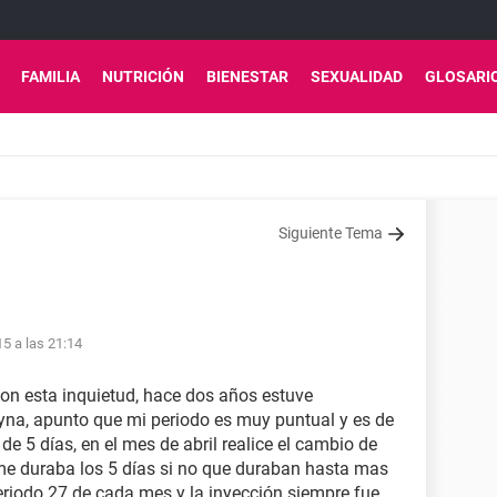
FAMILIA
NUTRICIÓN
BIENESTAR
SEXUALIDAD
GLOSARI
Siguiente Tema
15 a las 21:14
on esta inquietud, hace dos años estuve
yna, apunto que mi periodo es muy puntual y es de
e 5 días, en el mes de abril realice el cambio de
me duraba los 5 días si no que duraban hasta mas
periodo 27 de cada mes y la inyección siempre fue