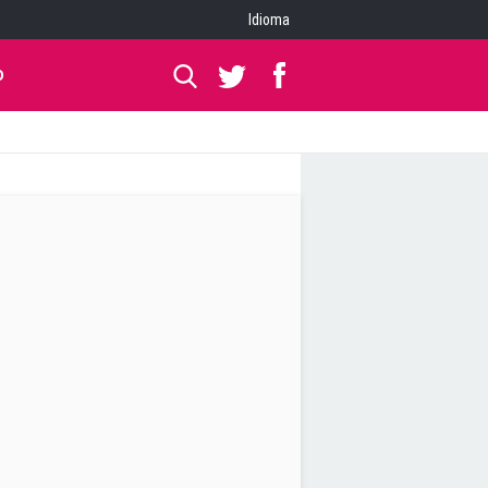
Idioma
O