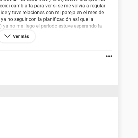
cidí cambiarla para ver si se me volvía a regular
ide y tuve relaciones con mi pareja en el mes de
 no seguir con la planificación así que la
) ya no me llego el periodo estuve esperando la
 llegara aunque nunca había tenido un retraso, así
Ver más
razo
casera y salio negativa, entonces unos dias
también resulto negativa, llevo ya casi 15 dias de
cambio de inyección y que tampoco me la aplique y si
dar en
embarazo
.