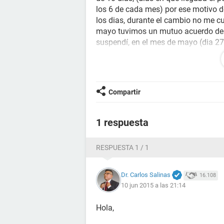
los 6 de cada mes) por ese motivo de
los dias, durante el cambio no me cu
mayo tuvimos un mutuo acuerdo de ya
suspendí, en el mes de mayo (dia 27
primera semana de junio para que me
que me realice una
prueba de emba
después me realice una de
sangre
y 
retraso y no se si puede ser por el 
Compartir
existe la posibilidad de estar o que
le agradece seria que me ayudara.
Gracias....
1 respuesta
RESPUESTA 1 / 1
Dr. Carlos Salinas
16.108
10 jun 2015 a las 21:14
Hola,