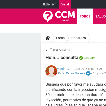
High-Tech
Salud
FOROS
SALUD
Foros
Embarazo
Tema Anterior
Hola... consulta
Resuelto
yandri-12
- 10 jun 2015 a las 15:25
Dr. Carlos Salinas
-
10 jun 20
Quisiera que por favor me ayudara c
planificando con la inyección mesig
30, normalmente tiene una duración d
inyección, por motivo de que ya no 
de 10 dias, (dias en que llegaba el 