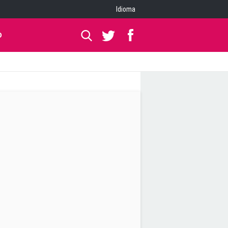
Idioma
O