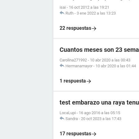
isai
-
16 oct 2012 a las 19:21
Ruth
-
3 ene 2022 a las 13:23
22 respuestas
Cuantos meses son 23 sema
Carolina271992
-
10 abr 2020 a las 00:43
Hermanamayor
-
10 abr 2020 a las 01:44
1 respuesta
test embarazo una raya tenu
LocaLupi
-
16 ago 2016 a las 05:15
Sandra
-
20 oct 2023 a las 17:43
17 respuestas