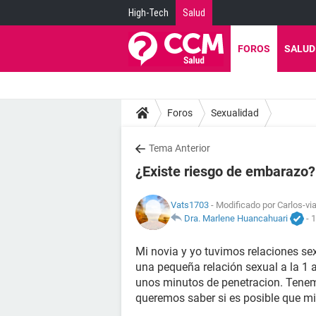
High-Tech
Salud
FOROS
SALUD
Foros
Sexualidad
Tema Anterior
¿Existe riesgo de embarazo?
Vats1703
- Modificado por Carlos-via
Dra. Marlene Huancahuari
-
1
Mi novia y yo tuvimos relaciones se
una pequeña relación sexual a la 1 
unos minutos de penetracion. Tenem
queremos saber si es posible que 