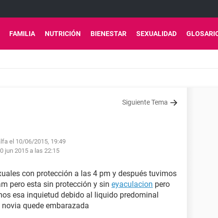
FAMILIA
NUTRICIÓN
BIENESTAR
SEXUALIDAD
GLOSARI
Siguiente Tema
lfa el 10/06/2015, 19:49
0 jun 2015 a las 22:15
xuales con protección a las 4 pm y después tuvimos
am pero esta sin protección y sin
eyaculacion
pero
os esa inquietud debido al liquido predominal
mi novia quede embarazada