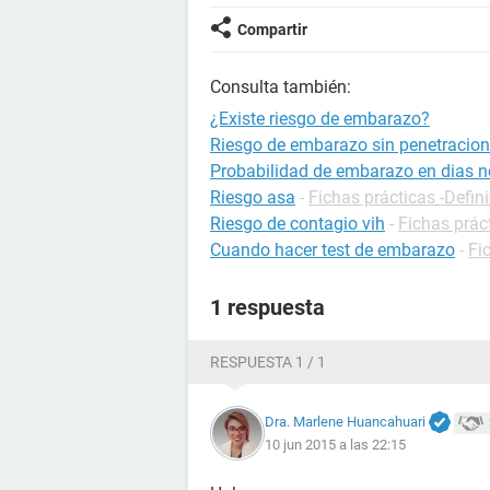
Compartir
Consulta también:
¿Existe riesgo de embarazo?
Riesgo de embarazo sin penetracion
Probabilidad de embarazo en dias no
Riesgo asa
-
Fichas prácticas -Defin
Riesgo de contagio vih
-
Fichas prác
Cuando hacer test de embarazo
-
Fi
1 respuesta
RESPUESTA 1 / 1
Dra. Marlene Huancahuari
10 jun 2015 a las 22:15