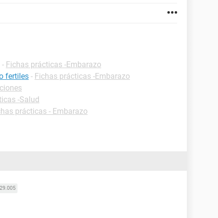
-
Fichas prácticas -Embarazo
 fertiles
-
Fichas prácticas -Embarazo
iciones
ticas -Salud
chas prácticas - Embarazo
29.005