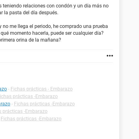
 teniendo relaciones con condón y un día más no
r la pasta del día después.
 no me llega el periodo, he comprado una prueba
 qué momento hacerla, puede ser cualquier día?
primera orina de la mañana?
azo
-
Fichas prácticas - Embarazo
ichas prácticas -Embarazo
arazo
-
Fichas prácticas -Embarazo
s prácticas -Embarazo
-
Fichas prácticas -Embarazo