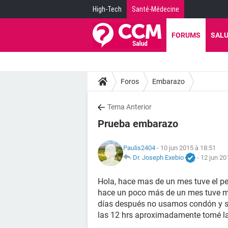
High-Tech
Santé-Médecine
FORUMS
SAL
Foros
Embarazo
Tema Anterior
Prueba embarazo
Paulis2404
- 10 jun 2015 à 18:51
Dr. Joseph Exebio
-
12 jun 20
Hola, hace mas de un mes tuve el pe
hace un poco más de un mes tuve mi
días después no usamos condón y si 
las 12 hrs aproximadamente tomé la