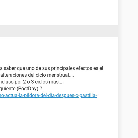
 saber que uno de sus principales efectos es el
alteraciones del ciclo menstrual....
ncluso por 2 o 3 ciclos más...
iguiente (PostDay) ?
-actua-la-pildora-del-dia-despues-o-pastilla-