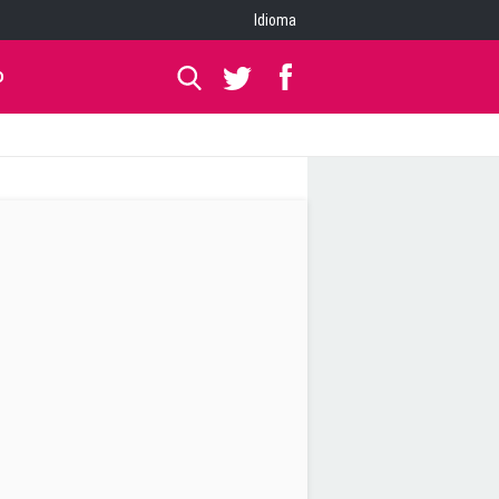
Idioma
O