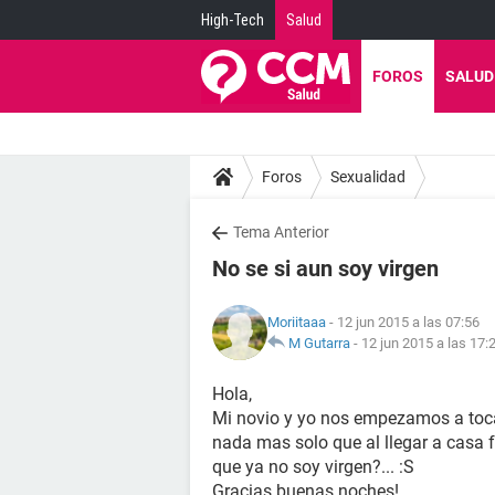
High-Tech
Salud
FOROS
SALUD
Foros
Sexualidad
Tema Anterior
No se si aun soy virgen
Moriitaaa
- 12 jun 2015 a las 07:56
M Gutarra
-
12 jun 2015 a las 17:
Hola,
Mi novio y yo nos empezamos a tocar
nada mas solo que al llegar a casa fu
que ya no soy virgen?... :S
Gracias buenas noches!