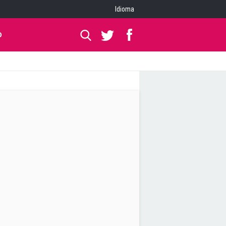
Idioma
O