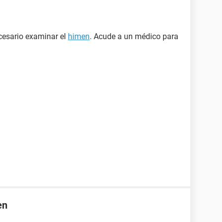
ecesario examinar el
himen
. Acude a un médico para
en