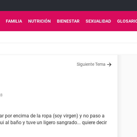
FAMILIA
NUTRICIÓN
BIENESTAR
SEXUALIDAD
GLOSARI
Siguiente Tema
28
 por encima de la ropa (soy virgen) y no paso a
i al baño y tuve un ligero sangrado... quiere decir