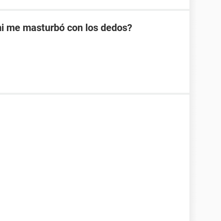
mi me masturbó con los dedos?