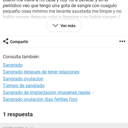
periódico veo que tengo una gota de sangre con cuagulo
pequeño osea mínimo me levante asustada me limpie y no
había sangre después volví a limpiare y no había sangre :/
fui a orinar y no había sangre me tranquilize pero mi
Ver más
pregunta es ¿EL EMBRIÓN ESTARÁ BIEN? o debería hacerme
un eco??
Compartir
Consulta también:
Sangrado
Sangrado despues de tener relaciones
Sangrado ovulacion
Tiempo de sangrado
Sangrado de implantacion imagenes reales
✓
Sangrado ovulación dias fertiles foro
1 respuesta