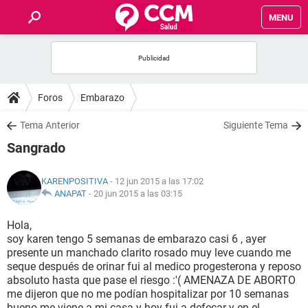
MENU
INICIO
FOROS
Foros
Embarazo
SALUD
Tema Anterior
Siguiente Tema
Sangrado
FAMILIA
KARENPOSITIVA
- 12 jun 2015 a las 17:02
NUTRICIÓN
ANAPAT
-
20 jun 2015 a las 03:15
Hola,
BIENESTAR
soy karen tengo 5 semanas de embarazo casi 6 , ayer
presente un manchado clarito rosado muy leve cuando me
SEXUALIDAD
seque después de orinar fui al medico progesterona y reposo
absoluto hasta que pase el riesgo :'( AMENAZA DE ABORTO
me dijeron que no me podían hospitalizar por 10 semanas
GLOSARIO
bueno me viene a mi casa y hoy fui a defecar y en el