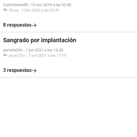
Colombiana98
-
15 nov 2019 a las 02:40
Elena
-
1 feb 2023 a las 02:50
8 respuestas
Sangrado por implantación
pamelaChh
-
1 jun 2021 a las 16:28
jessi2731
-
2 jun 2021 a las 17:19
3 respuestas