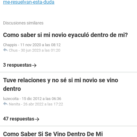
me-resuelvan-esta-duda
Discusiones similares
Como saber si mi novio eyaculó dentro de mi?
Chappis
-
11 nov 2020 a las 08:12
Chus
-
30 jun 2023 a las 01:20
3 respuestas
Tuve relaciones y no sé si mi novio se vino
dentro
luzecoita
-
15 dic 2012 a las 06:36
Nenita
-
26 abr 2022 a las 17:22
47 respuestas
Como Saber Si Se Vino Dentro De Mi