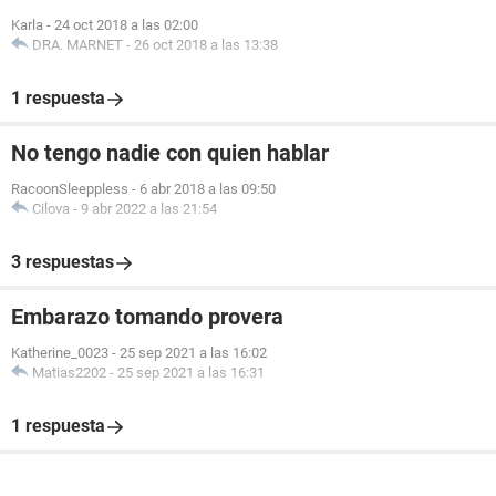
Karla
-
24 oct 2018 a las 02:00
DRA. MARNET
-
26 oct 2018 a las 13:38
1 respuesta
No tengo nadie con quien hablar
RacoonSleeppless
-
6 abr 2018 a las 09:50
Cilova
-
9 abr 2022 a las 21:54
3 respuestas
Embarazo tomando provera
Katherine_0023
-
25 sep 2021 a las 16:02
Matias2202
-
25 sep 2021 a las 16:31
1 respuesta