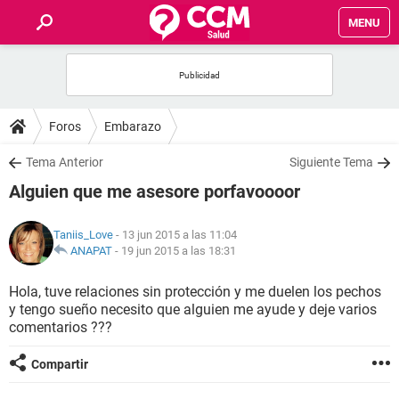
MENU
INICIO
FOROS
Foros
Embarazo
SALUD
Tema Anterior
Siguiente Tema
Alguien que me asesore porfavoooor
FAMILIA
Taniis_Love
- 13 jun 2015 a las 11:04
NUTRICIÓN
ANAPAT
-
19 jun 2015 a las 18:31
Hola, tuve relaciones sin protección y me duelen los pechos
BIENESTAR
y tengo sueño necesito que alguien me ayude y deje varios
comentarios ???
SEXUALIDAD
Compartir
GLOSARIO