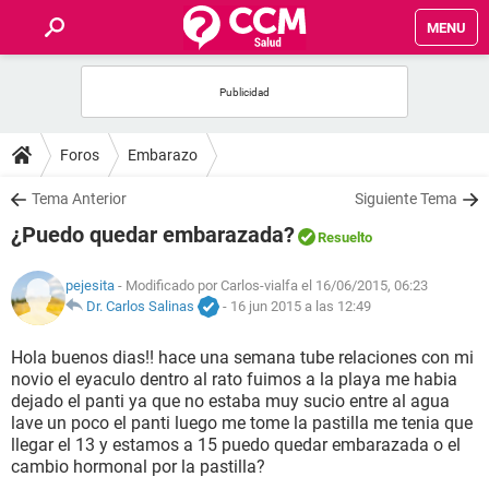
MENU
INICIO
FOROS
Foros
Embarazo
SALUD
Tema Anterior
Siguiente Tema
¿Puedo quedar embarazada?
Resuelto
FAMILIA
pejesita
- Modificado por Carlos-vialfa el 16/06/2015, 06:23
NUTRICIÓN
Dr. Carlos Salinas
-
16 jun 2015 a las 12:49
Hola buenos dias!! hace una semana tube relaciones con mi
BIENESTAR
novio el eyaculo dentro al rato fuimos a la playa me habia
dejado el panti ya que no estaba muy sucio entre al agua
SEXUALIDAD
lave un poco el panti luego me tome la pastilla me tenia que
llegar el 13 y estamos a 15 puedo quedar embarazada o el
cambio hormonal por la pastilla?
GLOSARIO