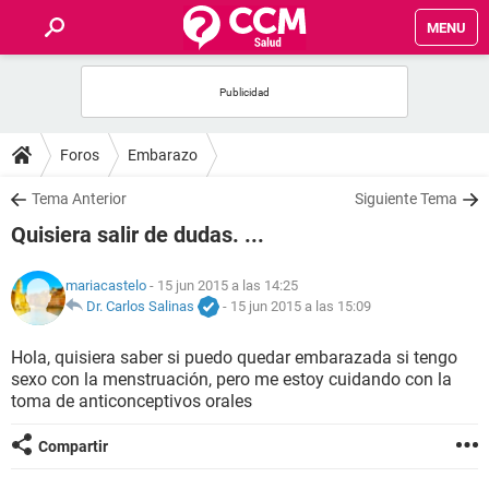
MENU
INICIO
FOROS
Foros
Embarazo
SALUD
Tema Anterior
Siguiente Tema
Quisiera salir de dudas. ...
FAMILIA
mariacastelo
- 15 jun 2015 a las 14:25
NUTRICIÓN
Dr. Carlos Salinas
-
15 jun 2015 a las 15:09
Hola, quisiera saber si puedo quedar embarazada si tengo
BIENESTAR
sexo con la menstruación, pero me estoy cuidando con la
toma de anticonceptivos orales
SEXUALIDAD
Compartir
GLOSARIO