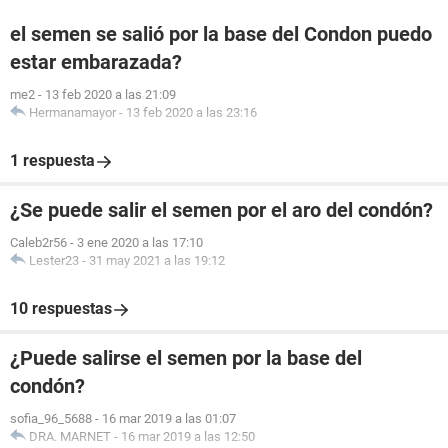
el semen se salió por la base del Condon puedo
estar embarazada?
me2
-
13 feb 2020 a las 21:09
Hermanamayor
-
13 feb 2020 a las 23:16
1 respuesta
¿Se puede salir el semen por el aro del condón?
Caleb2r56
-
3 ene 2020 a las 17:10
Lester23
-
31 may 2021 a las 19:12
10 respuestas
¿Puede salirse el semen por la base del
condón?
sofia_96_5688
-
16 mar 2019 a las 01:07
DRA. MARNET
-
16 mar 2019 a las 12:50