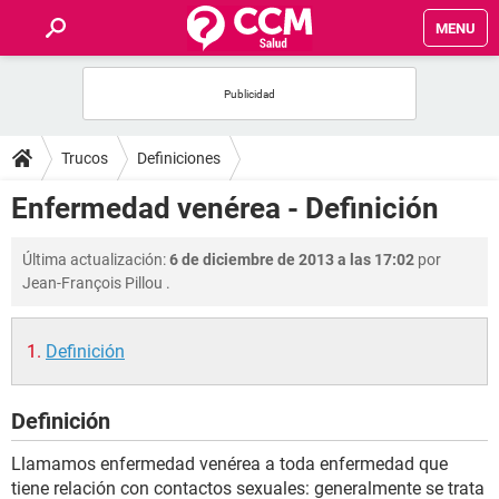
MENU
INICIO
FOROS
Trucos
Definiciones
SALUD
Enfermedad venérea - Definición
FAMILIA
Última actualización:
6 de diciembre de 2013 a las 17:02
por
Jean-François Pillou
.
NUTRICIÓN
Definición
BIENESTAR
Definición
SEXUALIDAD
Llamamos enfermedad venérea a toda enfermedad que
GLOSARIO
tiene relación con contactos sexuales: generalmente se trata