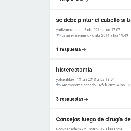
se debe pintar el cabello si t
yaritzamartinez
-
6 abr 2014 a las 17:07
usuario anónimo
-
6 abr 2014 a las 19:43
1 respuesta
histerectomia
yebasiblue
-
13 jun 2013 a las 18:54
Amavegamaldonado
-
4 feb 2022 a las 16
3 respuestas
Consejos luego de cirugía de
Rominacedeira
-
21 mar 2019 a las 02:50