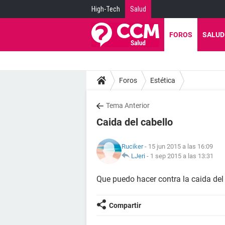
High-Tech
Salud
FOROS
SALUD
Foros
Estética
Tema Anterior
Caida del cabello
Ruciker
- 15 jun 2015 a las 16:09
LJeri
-
1 sep 2015 a las 13:31
Que puedo hacer contra la caida del
Compartir