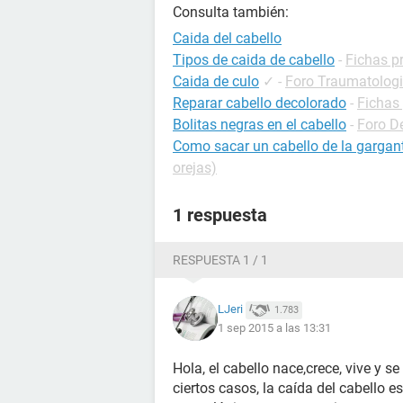
Consulta también:
Caida del cabello
Tipos de caida de cabello
-
Fichas pr
Caida de culo
✓
-
Foro Traumatolog
Reparar cabello decolorado
-
Fichas 
Bolitas negras en el cabello
-
Foro D
Como sacar un cabello de la gargan
orejas)
1 respuesta
RESPUESTA 1 / 1
LJeri
1.783
1 sep 2015 a las 13:31
Hola, el cabello nace,crece, vive y s
ciertos casos, la caída del cabello