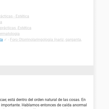
ácticas - Estética
ia
prácticas -Estética
ermatologia
ta
✓
-
Foro Otorrinolaringología (nariz, garganta,
e cae; está dentro del orden natural de las cosas. En
 es importante. Hablamos entonces de caída anormal