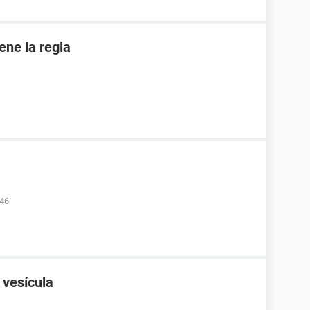
iene la regla
:46
 vesícula