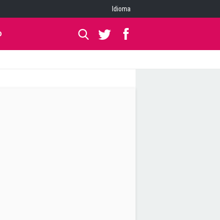
Idioma
O