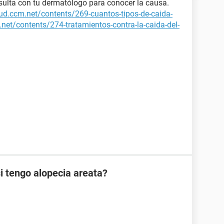
sulta con tu dermatólogo para conocer la causa.
lud.ccm.net/contents/269-cuantos-tipos-de-caida-
.net/contents/274-tratamientos-contra-la-caida-del-
i tengo alopecia areata?