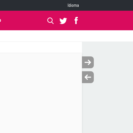
Idioma
O