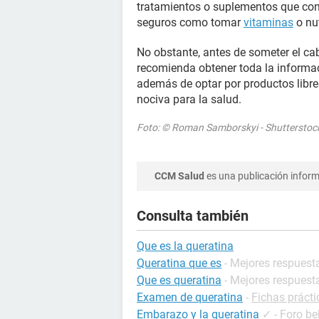
tratamientos o suplementos que cont
seguros como tomar
vitaminas
o nut
No obstante, antes de someter el cab
recomienda obtener toda la informac
además de optar por productos libre
nociva para la salud.
Foto: © Roman Samborskyi - Shuttersto
CCM Salud
es una publicación informa
Consulta también
Que es la queratina
Queratina que es
- Mejores respuest
Que es queratina
- Mejores respuest
Examen de queratina
-
Fichas prácti
Embarazo y la queratina
✓
-
Foro be