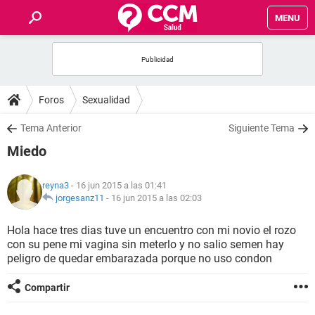
MENU
INICIO
FOROS
Foros
Sexualidad
SALUD
Tema Anterior
Siguiente Tema
Miedo
FAMILIA
reyna3
- 16 jun 2015 a las 01:41
NUTRICIÓN
jorgesanz11
-
16 jun 2015 a las 02:03
Hola hace tres dias tuve un encuentro con mi novio el rozo
BIENESTAR
con su pene mi vagina sin meterlo y no salio semen hay
peligro de quedar embarazada porque no uso condon
SEXUALIDAD
Compartir
GLOSARIO