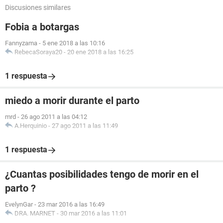
Discusiones similares
Fobia a botargas
Fannyzama
-
5 ene 2018 a las 10:16
RebecaSoraya20
-
20 ene 2018 a las 16:25
1 respuesta
miedo a morir durante el parto
mrd
-
26 ago 2011 a las 04:12
A.Herquinio
-
27 ago 2011 a las 11:49
1 respuesta
¿Cuantas posibilidades tengo de morir en el
parto ?
EvelynGar
-
23 mar 2016 a las 16:49
DRA. MARNET
-
30 mar 2016 a las 11:01