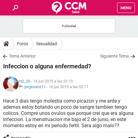
MENU
INICIO
FOROS
Foros
Sexualidad
SALUD
Tema Anterior
Siguiente Tema
Infeccion o alguna enfermedad?
FAMILIA
m2_26
- 16 jun 2015 a las 01:10
NUTRICIÓN
jorgesanz11
-
16 jun 2015 a las 02:11
Hace 3 dias tengo molestia como picazon y me arde y
BIENESTAR
ademas estoy botando un poco de sangre tambien tengo
colicos. Compre unos ovulos que porque crei que era alguna
SEXUALIDAD
infeccion. La menstruacion me bajo el 2 de junio, en este
momento estoy en mi periodo fertil. Sera algo malo??
GLOSARIO