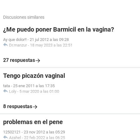
Discusiones similares
¿Me puedo poner Barmicil en la vagina?
Ay que dolor!!
-
21 jul 2012 a las 09:28
Dr.manzur
-
18 may 2023 a las 22:51
27 respuestas
Tengo picazón vaginal
tata
-
25 ene 2011 a las 17:35
Loly
-
5 mar 2020 a las 01:00
8 respuestas
problemas en el pene
12502121
-
23 nov 2012 a las 05:29
Azahel
-
22 feb 2022 a las 06:25