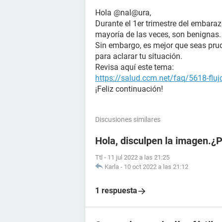
Hola @nal@ura,
Durante el 1er trimestre del embara
mayoría de las veces, son benignas.
Sin embargo, es mejor que seas pru
para aclarar tu situación.
Revisa aquí este tema:
https://salud.ccm.net/faq/5618-flu
¡Feliz continuación!
Discusiones similares
Hola, disculpen la imagen.¿
Ttl
-
11 jul 2022 a las 21:25
Karla
-
10 oct 2022 a las 21:12
1 respuesta