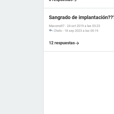
Sangrado de implantación??
Macorra97
-
24 oct 2019 a las 03:23
Chelo
-
18 sep 2023 a las 00:19
12 respuestas