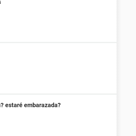
s
n? estaré embarazada?