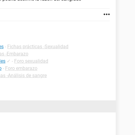
es
-
Fichas prácticas -Sexualidad
cas -Embarazo
les
✓
-
Foro sexualidad
o
-
Foro embarazo
cas -Análisis de sangre