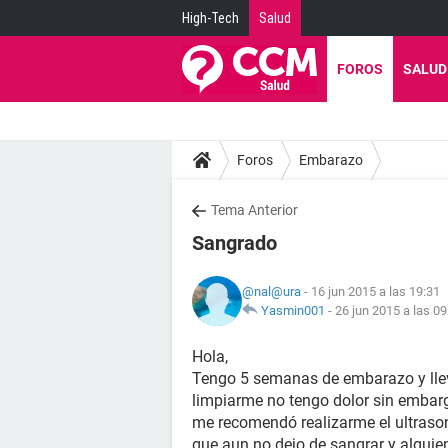
High-Tech
Salud
FOROS
SALUD
Foros
Embarazo
Tema Anterior
Sangrado
@nal@ura
- 16 jun 2015 a las 19:31
Yasmin001
-
26 jun 2015 a las 09
Hola,
Tengo 5 semanas de embarazo y lle
limpiarme no tengo dolor sin embar
me recomendó realizarme el ultraso
que aun no dejo de sangrar y alguie