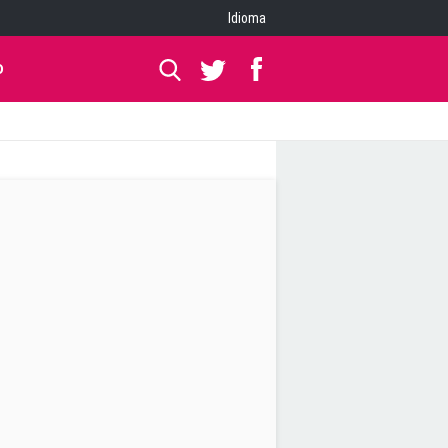
Idioma
O