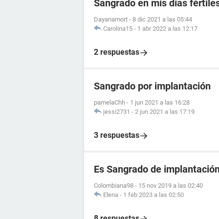
Sangrado en mis días fértile
Dayanamort
-
8 dic 2021 a las 05:44
Carolina15
-
1 abr 2022 a las 12:17
2 respuestas
Sangrado por implantación
pamelaChh
-
1 jun 2021 a las 16:28
jessi2731
-
2 jun 2021 a las 17:19
3 respuestas
Es Sangrado de implantació
Colombiana98
-
15 nov 2019 a las 02:40
Elena
-
1 feb 2023 a las 02:50
8 respuestas