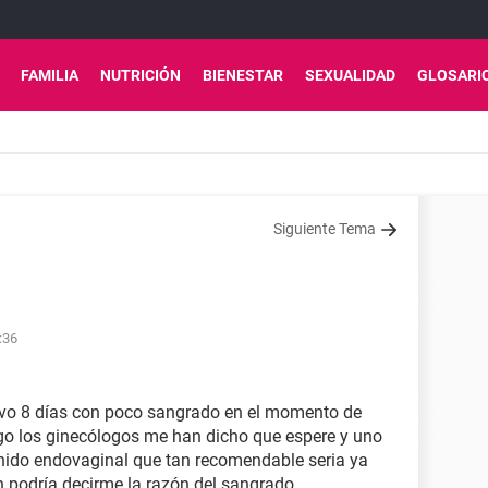
FAMILIA
NUTRICIÓN
BIENESTAR
SEXUALIDAD
GLOSARI
Siguiente Tema
:36
vo 8 días con poco sangrado en el momento de
go los ginecólogos me han dicho que espere y uno
nido endovaginal que tan recomendable seria ya
n podría decirme la razón del sangrado