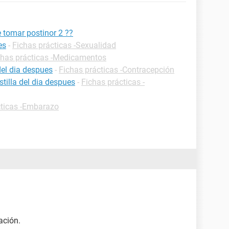
 tomar postinor 2 ??
es
-
Fichas prácticas -Sexualidad
chas prácticas -Medicamentos
del dia despues
-
Fichas prácticas -Contracepción
tilla del dia despues
-
Fichas prácticas -
cticas -Embarazo
ación.