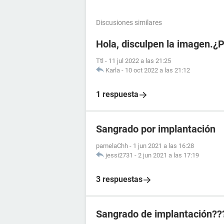
Discusiones similares
Hola, disculpen la imagen.¿
Ttl
-
11 jul 2022 a las 21:25
Karla
-
10 oct 2022 a las 21:12
1 respuesta
Sangrado por implantación
pamelaChh
-
1 jun 2021 a las 16:28
jessi2731
-
2 jun 2021 a las 17:19
3 respuestas
Sangrado de implantación??