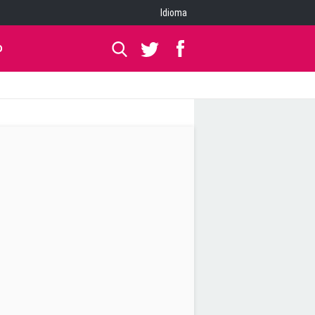
Idioma
O