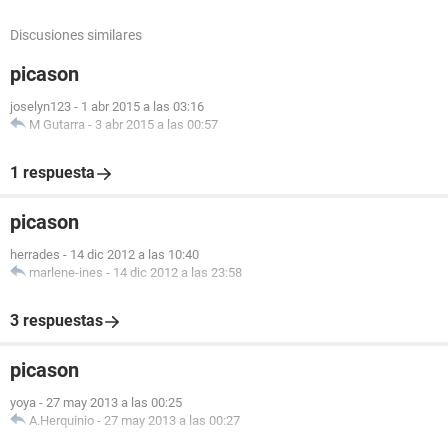
Discusiones similares
picason
joselyn123
-
1 abr 2015 a las 03:16
M Gutarra
-
3 abr 2015 a las 00:57
1 respuesta
picason
herrades
-
14 dic 2012 a las 10:40
marlene-ines
-
14 dic 2012 a las 23:58
3 respuestas
picason
yoya
-
27 may 2013 a las 00:25
A.Herquinio
-
27 may 2013 a las 00:27