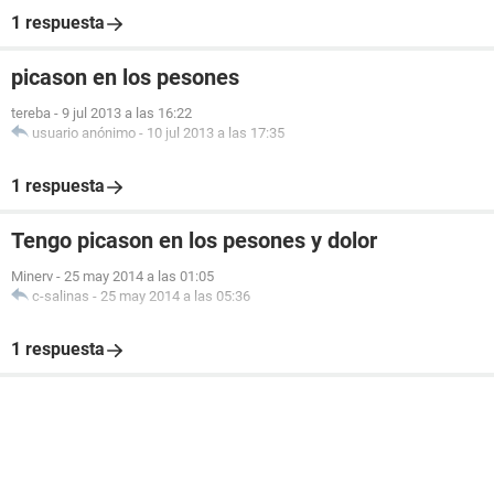
1 respuesta
picason en los pesones
tereba
-
9 jul 2013 a las 16:22
usuario anónimo
-
10 jul 2013 a las 17:35
1 respuesta
Tengo picason en los pesones y dolor
Minerv
-
25 may 2014 a las 01:05
c-salinas
-
25 may 2014 a las 05:36
1 respuesta