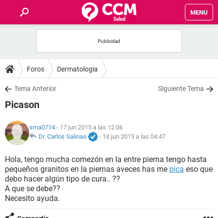
MENU
INICIO
FOROS
Foros
Dermatologia
SALUD
Tema Anterior
Siguiente Tema
Picason
FAMILIA
sma0714
- 17 jun 2015 a las 12:06
NUTRICIÓN
Dr. Carlos Salinas
-
18 jun 2015 a las 04:47
Hola, tengo mucha comezón en la entre pierna tengo hasta
BIENESTAR
pequeños granitos en la piernas aveces has me
pica
eso que
debo hacer algún tipo de cura.. ??
SEXUALIDAD
A que se debe??
Necesito ayuda.
GLOSARIO