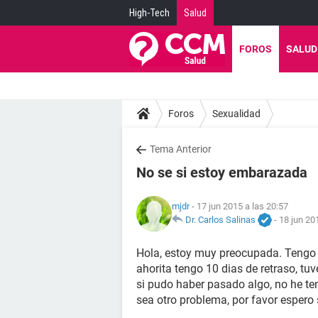
High-Tech
Salud
FOROS
SALUD
Foros
Sexualidad
Tema Anterior
No se si estoy embarazada
mjdr
- 17 jun 2015 a las 20:57
Dr. Carlos Salinas
-
18 jun 20
Hola, estoy muy preocupada. Tengo 
ahorita tengo 10 dias de retraso, tuv
si pudo haber pasado algo, no he t
sea otro problema, por favor espero