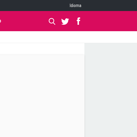
Idioma
O