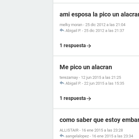
ami esposa la pico un alacr
melky moran
-
25 dic 2012 a las 21:04
Abigail P.
-
25 dic 2012 a las 21:37
1 respuesta
Me pico un alacran
terezamay
-
12 jun 2015 a las 21:25
Abigail P.
-
22 jun 2015 a las 15:35
1 respuesta
como saber que estoy embara
ALLISTAIR
-
16 ene 2015 a las 23:28
aangelalopez
-
16 ene 2015 a las 23:34