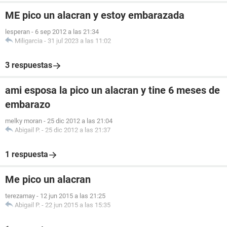
ME pico un alacran y estoy embarazada
lesperan
-
6 sep 2012 a las 21:34
Miligarcia
-
31 jul 2023 a las 11:02
3 respuestas
ami esposa la pico un alacran y tine 6 meses de
embarazo
melky moran
-
25 dic 2012 a las 21:04
Abigail P.
-
25 dic 2012 a las 21:37
1 respuesta
Me pico un alacran
terezamay
-
12 jun 2015 a las 21:25
Abigail P.
-
22 jun 2015 a las 15:35