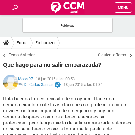
MENU
INICIO
FOROS
Foros
Embarazo
SALUD
Tema Anterior
Siguiente Tema
Que hago para no salir embarazada?
FAMILIA
Moon.97
- 18 jun 2015 a las 00:53
NUTRICIÓN
Dr. Carlos Salinas
-
18 jun 2015 a las 01:34
Hola buenas tardes necesito de su ayuda...Hace una
BIENESTAR
semana exactamente tuve relaciones sin protección con mi
novio y me tome la pastilla de emergencia y hoy una
SEXUALIDAD
semana después volvimos a tener relaciones sin
protección...pero tengo miedo de salir embarazada entonces
no se si seria bueno volver a tomarme la pastilla de
GLOSARIO
emergencia...por los efectos secundarios...que me