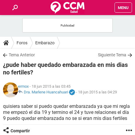
MENU
INICIO
FOROS
Foros
Embarazo
SALUD
Tema Anterior
Siguiente Tema
¿pude haber quedado embarazada en mis dias
FAMILIA
no fertiles?
NUTRICIÓN
ermox
- 18 jun 2015 a las 03:45
Dra. Marlene Huancahuari
-
18 jun 2015 a las 04:29
BIENESTAR
quisiera saber si puedo quedar embarazada ya que mi regla
me empezó el dia 19 y termino el 24 y tuve relaciones el día
SEXUALIDAD
9 puedo quedar embarazada no se si eran mis dias fertiles
GLOSARIO
Compartir