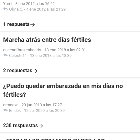
Yami
-
3 ene 2012 a las 16:22
Olivia.O.
-
4 ene 2012 a las 21:29
1 respuesta
Marcha atrás entre días fértiles
queenofbrokenhearts
-
13 ene 2018 a las 02:01
Celeste11
-
13 ene 2018 a las 18:39
2 respuestas
¿Puedo quedar embarazada en mis días no
fértiles?
ermooxa
-
23 jun 2013 a las 17:27
Enidek
-
12 abr 2020 a las 20:39
238 respuestas