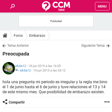
MENU
INICIO
FOROS
Foros
Embarazo
SALUD
Tema Anterior
Siguiente Tema
Preocupada
FAMILIA
xikita12
- 18 jun 2015 a las 16:55
NUTRICIÓN
xikita12
-
19 jun 2015 a las 03:12
hola una pregunta mi periodo es irregular y la regla me bino
BIENESTAR
el 1 de junio hasta el 6 de junio y tuve relaciones el 13 y 14
de este mismo mes. Que posibilidad de embarazo existen.
SEXUALIDAD
Compartir
GLOSARIO