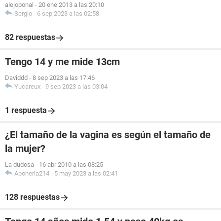
alejoponal
-
20 ene 2013 a las 20:10
Sergio
-
6 sep 2023 a las 02:58
82 respuestas
Tengo 14 y me mide 13cm
Daviddd
-
8 sep 2023 a las 17:46
Yucareux
-
9 sep 2023 a las 03:04
1 respuesta
¿El tamaño de la vagina es según el tamaño de
la mujer?
La dudosa
-
16 abr 2010 a las 08:25
Aponerla214
-
5 may 2023 a las 02:41
128 respuestas