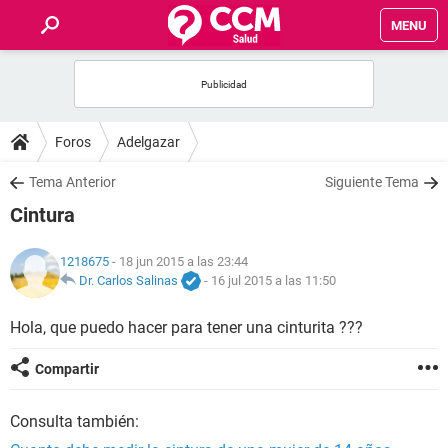
MENU
INICIO
FOROS
Foros
Adelgazar
SALUD
Tema Anterior
Siguiente Tema
Cintura
FAMILIA
1218675
- 18 jun 2015 a las 23:44
NUTRICIÓN
Dr. Carlos Salinas
-
16 jul 2015 a las 11:50
Hola, que puedo hacer para tener una cinturita ???
BIENESTAR
Compartir
SEXUALIDAD
Consulta también:
GLOSARIO