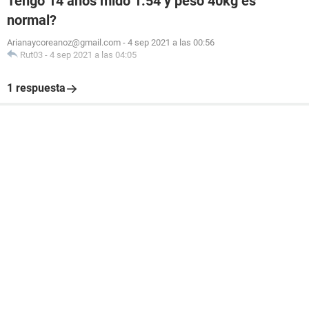
Tengo 14 años mido 1.54 y peso 40kg es
normal?
Arianaycoreanoz@gmail.com
-
4 sep 2021 a las 00:56
Rut03
-
4 sep 2021 a las 04:05
1 respuesta