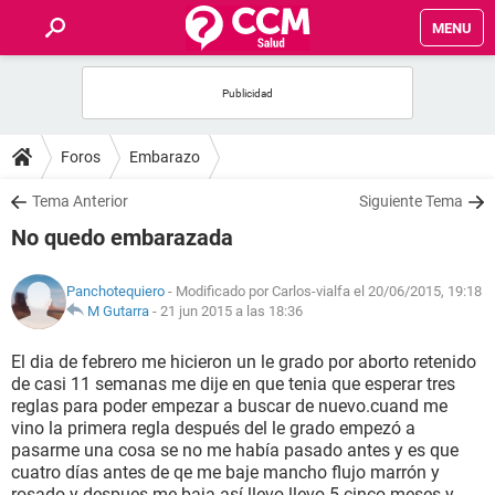
MENU
INICIO
FOROS
Foros
Embarazo
SALUD
Tema Anterior
Siguiente Tema
No quedo embarazada
FAMILIA
Panchotequiero
- Modificado por Carlos-vialfa el 20/06/2015, 19:18
NUTRICIÓN
M Gutarra
-
21 jun 2015 a las 18:36
El dia de febrero me hicieron un le grado por aborto retenido
BIENESTAR
de casi 11 semanas me dije en que tenia que esperar tres
reglas para poder empezar a buscar de nuevo.cuand me
SEXUALIDAD
vino la primera regla después del le grado empezó a
pasarme una cosa se no me había pasado antes y es que
cuatro días antes de qe me baje mancho flujo marrón y
GLOSARIO
rosado y despues me baja así llevo llevo 5 cinco meses y