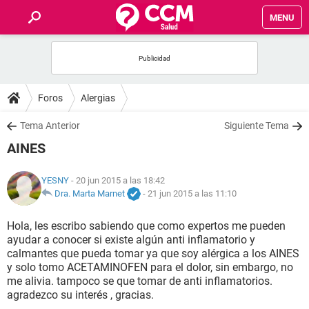
MENU
INICIO
FOROS
Foros
Alergias
SALUD
Tema Anterior
Siguiente Tema
AINES
FAMILIA
YESNY
- 20 jun 2015 a las 18:42
NUTRICIÓN
Dra. Marta Marnet
-
21 jun 2015 a las 11:10
Hola, les escribo sabiendo que como expertos me pueden
BIENESTAR
ayudar a conocer si existe algún anti inflamatorio y
calmantes que pueda tomar ya que soy alérgica a los AINES
SEXUALIDAD
y solo tomo ACETAMINOFEN para el dolor, sin embargo, no
me alivia. tampoco se que tomar de anti inflamatorios.
agradezco su interés , gracias.
GLOSARIO