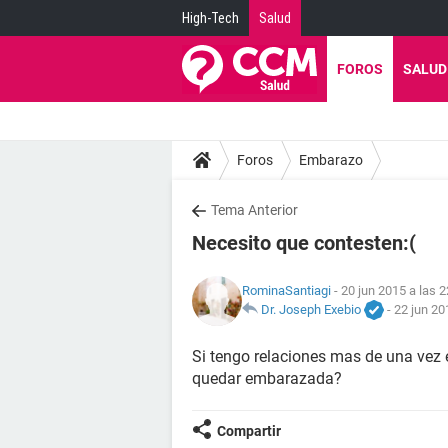
High-Tech
Salud
FOROS
SALUD
Foros
Embarazo
Tema Anterior
Necesito que contesten:(
RominaSantiagi
- 20 jun 2015 a las 2
Dr. Joseph Exebio
-
22 jun 20
Si tengo relaciones mas de una vez
quedar embarazada?
Compartir