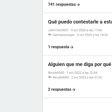
741 respuestas
Qué puedo contestarle a est
JohnTitor0007
-
5 oct 2020 a las 17:06
Hermanamayor
-
5 oct 2020 a las 18:36
1 respuesta
Alguien que me diga por qué
Nicole0000
-
1 oct 2022 a las 22:04
Nicole0000
-
2 oct 2022 a las 01:02
2 respuestas