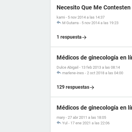
Necesito Que Me Contesten
kami
-
5 nov 2014 a las 14:37
M Gutarra
-
5 nov 2014 a las 19:23
1 respuesta
Médicos de ginecología en l
Dulce Abigail
-
13 feb 2013 a las 08:14
marlene-ines
-
2 oct 2018 a las 04:00
129 respuestas
Médicos de ginecología en l
mary
-
27 abr 2011 a las 18:05
Yul
-
17 ene 2021 a las 22:06