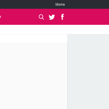
Idioma
O