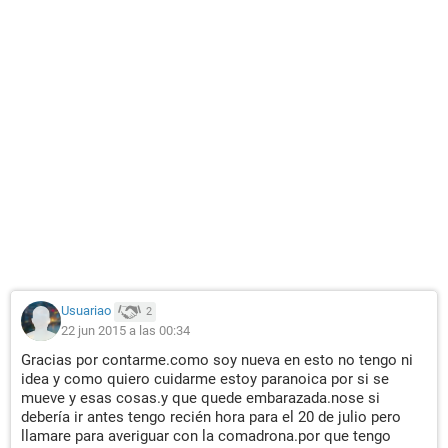
Usuariao
2
22 jun 2015 a las 00:34
Gracias por contarme.como soy nueva en esto no tengo ni
idea y como quiero cuidarme estoy paranoica por si se
mueve y esas cosas.y que quede embarazada.nose si
debería ir antes tengo recién hora para el 20 de julio pero
llamare para averiguar con la comadrona.por que tengo