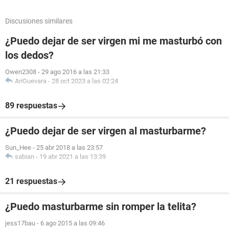
Discusiones similares
¿Puedo dejar de ser virgen mi me masturbó con
los dedos?
Owen2308
-
29 ago 2016 a las 21:33
AriGuevara
-
28 oct 2023 a las 02:24
89 respuestas
¿Puedo dejar de ser virgen al masturbarme?
Sun_Hee
-
25 abr 2018 a las 23:57
sabian
-
19 abr 2021 a las 13:39
21 respuestas
¿Puedo masturbarme sin romper la telita?
jess17bau
-
6 ago 2015 a las 09:46