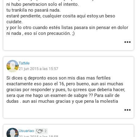
ni hubo penetracion solo el intento.
tu trankila no pasará nada.
estaré pendiente, cualquier cosita aquí estoy.un beso
cuidate.
y por lo otro cuando estés listas pasara sin pensar en dolor
ni nada , eso sí con precaución. ;)
TatMe
21 jun 2015 a las 15:57
Si dices q depronto esos son mis dias mas fertiles
exactamente eso paso el 16, pero bueno, aun asi muchas
gracias por responder y pues, tu qcrees que deberia hacer,
sera que me hago un examen de sabgre ?? Para salir de
dudas . aun asi muchas gracias y que pena la molestia
Usuariao
2
21 jun 2015 a las 18:58