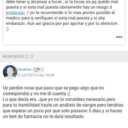
debe tener q alcansar a tocar , si la tocas es pq quedo mal
puesta y si esta mal puesta obviamente hay un riesgo d
embarazo
:/ yo te recomiendo ir lo mas pronto posible al
medico para q verifiquen si esta mal puesta y si ahy
embarazo. Aun asi gracia por por aportar y por tu atencion .
:)
RESPUESTA 2 / 2
Usuariao
2
21 jun 2015 a las 19:04
Uy perdón nose que paso que se pego algo que no
correspondía y no me di cuenta :(.
Lo que decía era...que yo no lo considero necesario pero
para tu trankilidad hazte un análisis de sangre pero tendrías
que esperar un poco por que solo pasaron 5 dias y si haces
un test de farmacia no te dará resultado.