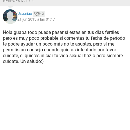
RESPUESTA 1 / 2
Usuariao
2
21 jun 2015 a las 01:17
Hola guapa todo puede pasar si estas en tus días fertiles
pero es muy poco probable.si comentas tu fecha de período
te podre ayudar un poco más no te asustes, pero si me
permitís un consejo cuando quieras intentarlo por favor
cuidate, si quieres iniciar tu vida sexual hazlo pero siempre
cuidate. Un saludo:)