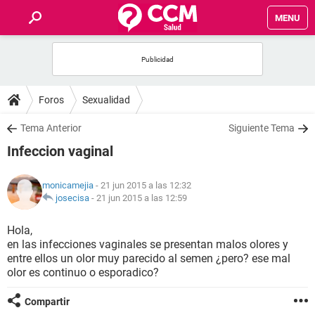
MENU
INICIO
FOROS
Foros
Sexualidad
SALUD
Tema Anterior
Siguiente Tema
Infeccion vaginal
FAMILIA
monicamejia
- 21 jun 2015 a las 12:32
NUTRICIÓN
josecisa
-
21 jun 2015 a las 12:59
Hola,
BIENESTAR
en las infecciones vaginales se presentan malos olores y
entre ellos un olor muy parecido al semen ¿pero? ese mal
SEXUALIDAD
olor es continuo o esporadico?
Compartir
GLOSARIO