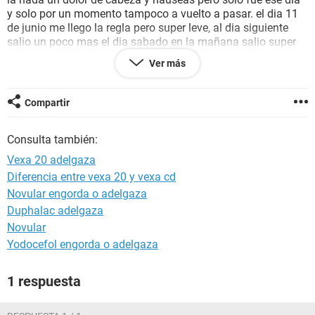
y solo por un momento tampoco a vuelto a pasar. el dia 11
de junio me llego la regla pero super leve, al dia siguiente
salio un poco mas el dia sabado en la mañana salio super
clara la menstruacion y salio durante el dia super poco y el
Ver más
dia lunes que era el penultimo dia no salio nada de nada y el
martes menos. la pregunta es si realmente podria caber la
posibilidad de estar embarazada? dado a que no me he
Compartir
realizado ningun test ni examen para saber si estare
embarazada.
Consulta también:
Vexa 20 adelgaza
Diferencia entre vexa 20 y vexa cd
Novular engorda o adelgaza
Duphalac adelgaza
Novular
Yodocefol engorda o adelgaza
1 respuesta