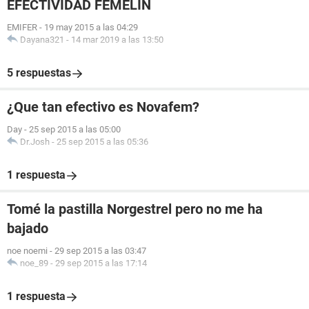
EFECTIVIDAD FEMELIN
EMIFER
-
19 may 2015 a las 04:29
Dayana321
-
14 mar 2019 a las 13:50
5 respuestas
¿Que tan efectivo es Novafem?
Day
-
25 sep 2015 a las 05:00
Dr.Josh
-
25 sep 2015 a las 05:36
1 respuesta
Tomé la pastilla Norgestrel pero no me ha
bajado
noe noemi
-
29 sep 2015 a las 03:47
noe_89
-
29 sep 2015 a las 17:14
1 respuesta