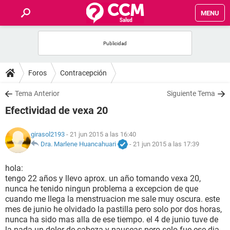
MENU
INICIO
FOROS
Foros
Contracepción
SALUD
Tema Anterior
Siguiente Tema
Efectividad de vexa 20
FAMILIA
girasol2193
- 21 jun 2015 a las 16:40
NUTRICIÓN
Dra. Marlene Huancahuari
-
21 jun 2015 a las 17:39
hola:
BIENESTAR
tengo 22 años y llevo aprox. un año tomando vexa 20,
nunca he tenido ningun problema a excepcion de que
SEXUALIDAD
cuando me llega la menstruacion me sale muy oscura. este
mes de junio he olvidado la pastilla pero solo por dos horas,
nunca ha sido mas alla de ese tiempo. el 4 de junio tuve de
GLOSARIO
la nada un dolor de cabeza y nauseas pero solo fue ese dia