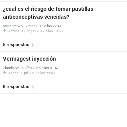
¿cual es el riesgo de tomar pastillas
anticonceptivas vencidas?
paciente625
-
2 mar 2015 a las 22:41
Antonella
-
12 jun 2017 a las 13:50
5 respuestas
Vermagest inyección
ClaudiaSv
-
18 feb 2015 a las 01:47
Ariana
-
8 jul 2019 a las 22:48
8 respuestas