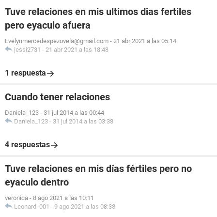
Tuve relaciones en mis ultimos dias fertiles
pero eyaculo afuera
Evelynmercedespezovela@gmail.com
-
21 abr 2021 a las 05:14
jessi2731
-
21 abr 2021 a las 18:48
1 respuesta
Cuando tener relaciones
Daniela_123
-
31 jul 2014 a las 00:44
Daniela_123
-
31 jul 2014 a las 03:38
4 respuestas
Tuve relaciones en mis días fértiles pero no
eyaculo dentro
veronica
-
8 ago 2021 a las 10:11
Leonard_001
-
9 ago 2021 a las 08:38