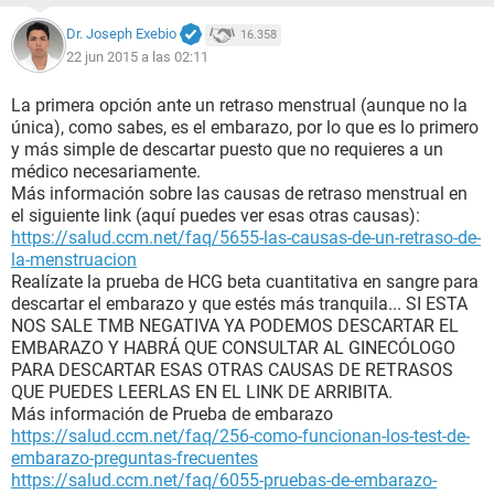
Dr. Joseph Exebio
16.358
22 jun 2015 a las 02:11
La primera opción ante un retraso menstrual (aunque no la
única), como sabes, es el embarazo, por lo que es lo primero
y más simple de descartar puesto que no requieres a un
médico necesariamente.
Más información sobre las causas de retraso menstrual en
el siguiente link (aquí puedes ver esas otras causas):
https://salud.ccm.net/faq/5655-las-causas-de-un-retraso-de-
la-menstruacion
Realízate la prueba de HCG beta cuantitativa en sangre para
descartar el embarazo y que estés más tranquila... SI ESTA
NOS SALE TMB NEGATIVA YA PODEMOS DESCARTAR EL
EMBARAZO Y HABRÁ QUE CONSULTAR AL GINECÓLOGO
PARA DESCARTAR ESAS OTRAS CAUSAS DE RETRASOS
QUE PUEDES LEERLAS EN EL LINK DE ARRIBITA.
Más información de Prueba de embarazo
https://salud.ccm.net/faq/256-como-funcionan-los-test-de-
embarazo-preguntas-frecuentes
https://salud.ccm.net/faq/6055-pruebas-de-embarazo-