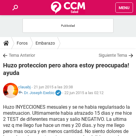
MENU
INICIO
FOROS
Foros
Embarazo
SALUD
Tema Anterior
Siguiente Tema
Huzo proteccion pero ahora estoy preocupada!
FAMILIA
ayuda
NUTRICIÓN
clauabj
- 21 jun 2015 a las 20:38
Dr. Joseph Exebio
-
22 jun 2015 a las 02:12
BIENESTAR
Huzo INYECCIONES mesuales y se ne habia regularisado la
mestruacion. Ultimamente habia atrazado 15 dias y me hice
SEXUALIDAD
2 TEST de diferentes marcas y salio NEGATIVO. La ultima
vez q me llego fue hace un mes y 20 dias..y hoy me llego
pero mas ocura y en menos cantidad. No siento dolores de
GLOSARIO