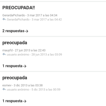
PREOCUPADA!!
GerardaPichardo
-
3 mar 2017 a las 04:34
GerardaPichardo
-
3 mar 2017 a las 04:42
2 respuestas
preocupada
mauyfd
-
27 jun 2013 a las 22:43
usuario anónimo
-
28 jun 2013 a las 03:09
1 respuesta
preocupada
esmev
-
3 dic 2013 a las 03:38
usuario anónimo
-
5 dic 2013 a las 00:59
1 respuesta