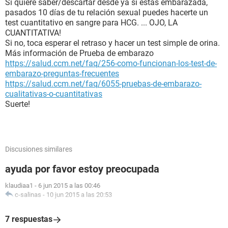
Si quiere saber/descartar desde ya si estás embarazada,
pasados 10 días de tu relación sexual puedes hacerte un
test cuantitativo en sangre para HCG. ... OJO, LA
CUANTITATIVA!
Si no, toca esperar el retraso y hacer un test simple de orina.
Más información de Prueba de embarazo
https://salud.ccm.net/faq/256-como-funcionan-los-test-de-
embarazo-preguntas-frecuentes
https://salud.ccm.net/faq/6055-pruebas-de-embarazo-
cualitativas-o-cuantitativas
Suerte!
Discusiones similares
ayuda por favor estoy preocupada
klaudiaa1
-
6 jun 2015 a las 00:46
c-salinas
-
10 jun 2015 a las 20:53
7 respuestas