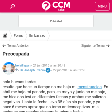
MENU
INICIO
FOROS
Foros
Embarazo
SALUD
Tema Anterior
Siguiente Tema
Preocupada
FAMILIA
treiaillapan
- 21 jun 2015 a las 20:48
NUTRICIÓN
Dr. Joseph Exebio
-
22 jun 2015 a las 01:53
hola buenas tardes
BIENESTAR
resulta que hace un tiempo no me baja mi
menstruacion
. En
abril me bajo mi periodo, pero, en mayo y junio no me bajo,
SEXUALIDAD
me hice dos test en diferentes fechas y ambas me salieron
negativas. Hasta la fecha llevo 35 días sin periodo, y ya
hace 6 meses aprox que no tomo anticonceptivas. mis
GLOSARIO
periodos son regulas siempre la misma fecha.